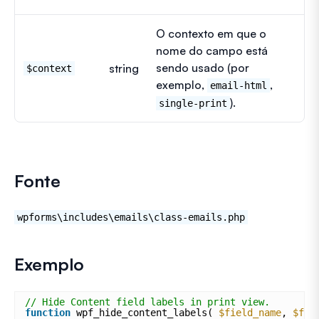
O contexto em que o
nome do campo está
sendo usado (por
string
$context
exemplo,
,
email-html
).
single-print
Fonte
wpforms\includes\emails\class-emails.php
Exemplo
// Hide Content field labels in print view.
function
wpf_hide_content_labels( 
$field_name
, 
$fie