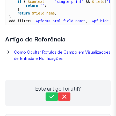
if
( 
$context
=== 
'single-print'
&& 
$field
[
'typ
return
''
;
}
return
$field_name
;
}
add_filter( 
'wpforms_html_field_name'
, 
'wpf_hide_co
Artigo de Referência
Como Ocultar Rótulos de Campo em Visualizações
de Entrada e Notificações
Este artigo foi útil?
Ainda com dificuldades?
Como podemos ajudar?
Última Atualização em 30 de Setembro de 2025