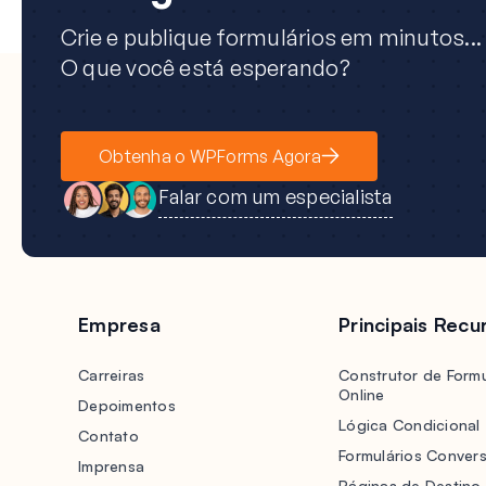
Crie e publique formulários em minutos...
O que você está esperando?
Obtenha o WPForms Agora
Falar com um especialista
Empresa
Principais Recu
Carreiras
Construtor de Formu
Online
Depoimentos
Lógica Condicional
Contato
Formulários Convers
Imprensa
Páginas de Destino