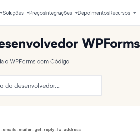
Soluções
Preços
Integrações
Depoimentos
Recursos
Alternar
Alternar
Alternar
Al
Menu
Menu
Menu
M
esenvolvedor WPForms
nda o WPForms com Código
_emails_mailer_get_reply_to_address