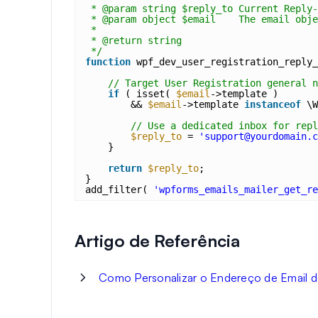
* @param string $reply_to Current Reply-
* @param object $email    The email obje
*
* @return string
*/
function
wpf_dev_user_registration_reply_
// Target User Registration general n
if
( isset( 
$email
->template )
&& 
$email
->template 
instanceof
\W
// Use a dedicated inbox for repl
$reply_to
= 
'support@yourdomain.c
}
return
$reply_to
;
}
add_filter( 
'wpforms_emails_mailer_get_re
Artigo de Referência
Como Personalizar o Endereço de Email d