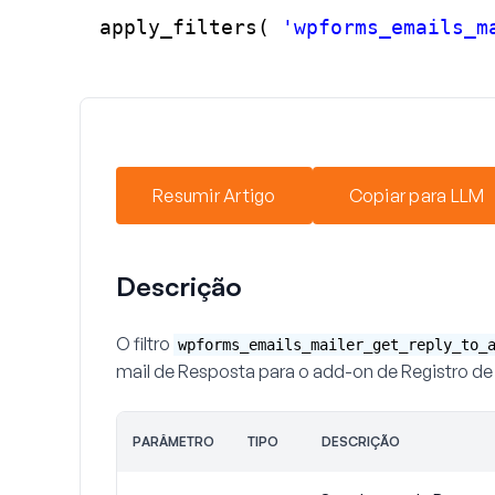
apply_filters( 
'wpforms_emails_m
Resumir Artigo
Copiar para LLM
Descrição
O filtro
wpforms_emails_mailer_get_reply_to_
mail de Resposta para o add-on de Registro d
PARÂMETRO
TIPO
DESCRIÇÃO