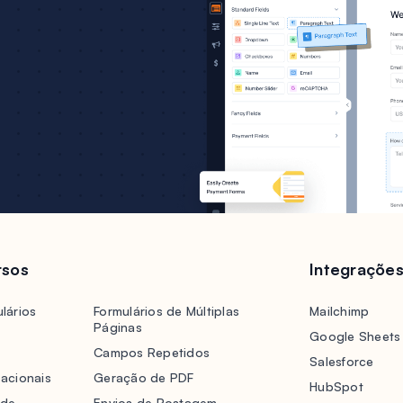
rsos
Integraçõe
lários
Formulários de Múltiplas
Mailchimp
Páginas
Google Sheets
Campos Repetidos
Salesforce
acionais
Geração de PDF
HubSpot
 de
Envios de Postagem