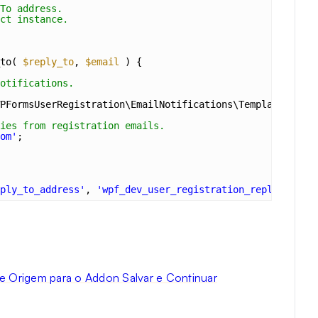
To address.
ct instance.
to( 
$reply_to
, 
$email
) {
otifications.
PFormsUserRegistration\EmailNotifications\Templates\Gene
ies from registration emails.
om'
;
ply_to_address'
, 
'wpf_dev_user_registration_reply_to'
, 1
e Origem para o Addon Salvar e Continuar