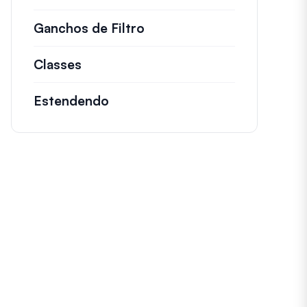
Ganchos de Filtro
Informações sobre filtros
Classes
Documentação e referências para cl
Estendendo
ral ) {
0, 2 );