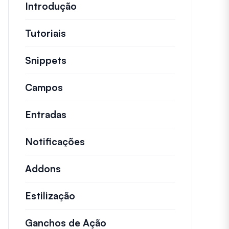
Introdução
Tutoriais
Tutoriais úteis e outros artigos ma
Snippets
Trechos de código rápidos para alt
Campos
Entradas
Notificações
Addons
Estilização
Ganchos de Ação
Detalhes sobre ações impo