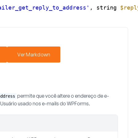
ailer_get_reply_to_address'
, string 
$repl
Ver Markdown
permite que você altere o endereço de e-
address
e Usuário usado nos e-mails do WPForms.