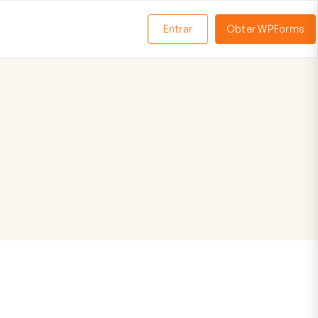
Entrar
Obter WPForms
ternar
enu