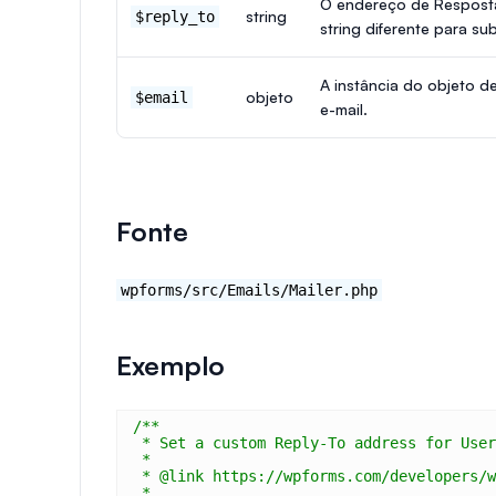
O endereço de Resposta
string
$reply_to
string diferente para subs
A instância do objeto d
objeto
$email
e-mail.
Fonte
wpforms/src/Emails/Mailer.php
Exemplo
/**
* Set a custom Reply-To address for User
*
* @link https://wpforms.com/developers/w
*