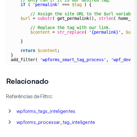
if
( 
'permalink'
=== 
$tag
) {
// Assign the site URL to the $url variable
$url
= 
substr
( get_permalink(), 
strlen
( home_ur
// Replace the tag with our link.
$content
= 
str_replace
( 
'{permalink}'
, 
$url
}
return
$content
;
}
add_filter( 
'wpforms_smart_tag_process'
, 
'wpf_dev_p
Relacionado
Referências de Filtro:
wpforms_tags_inteligentes
wpforms_processar_tag_inteligente