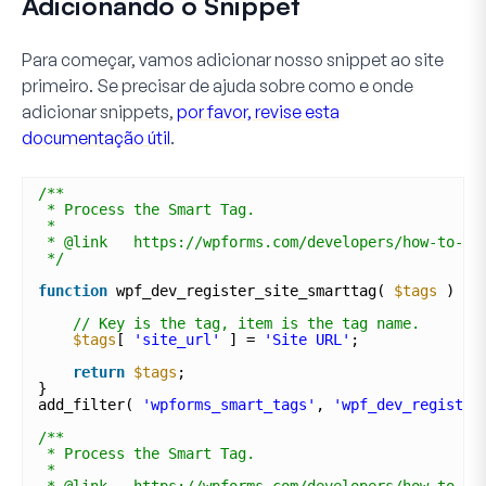
Adicionando o Snippet
Para começar, vamos adicionar nosso snippet ao site
primeiro. Se precisar de ajuda sobre como e onde
adicionar snippets,
por favor, revise esta
documentação útil
.
/**
* Process the Smart Tag.
*
* @link   https://wpforms.com/developers/how-to-cr
*/
function
wpf_dev_register_site_smarttag( 
$tags
) {
// Key is the tag, item is the tag name.
$tags
[ 
'site_url'
] = 
'Site URL'
;
return
$tags
;
}
add_filter( 
'wpforms_smart_tags'
, 
'wpf_dev_register
/**
* Process the Smart Tag.
*
* @link   https://wpforms.com/developers/how-to-cr