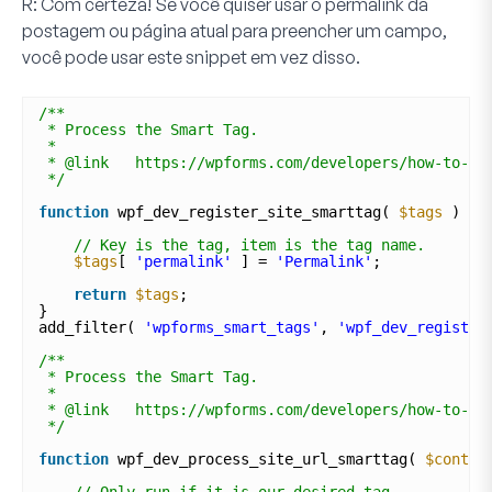
R:
Com certeza! Se você quiser usar o permalink da
postagem ou página atual para preencher um campo,
você pode usar este snippet em vez disso.
/**
* Process the Smart Tag.
*
* @link   https://wpforms.com/developers/how-to-cr
*/
function
wpf_dev_register_site_smarttag( 
$tags
) {
// Key is the tag, item is the tag name.
$tags
[ 
'permalink'
] = 
'Permalink'
;
return
$tags
;
}
add_filter( 
'wpforms_smart_tags'
, 
'wpf_dev_register
/**
* Process the Smart Tag.
*
* @link   https://wpforms.com/developers/how-to-cr
*/
function
wpf_dev_process_site_url_smarttag( 
$conten
// Only run if it is our desired tag.