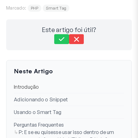
Marcado:
PHP
Smart Tag
Este artigo foi útil?
Ainda com dificuldades?
Como podemos ajudar?
Última Atualização em 15 de ago. de 2024
Neste Artigo
Introdução
Adicionando o Snippet
Usando o Smart Tag
Perguntas Frequentes
P: E se eu quisesse usar isso dentro de um