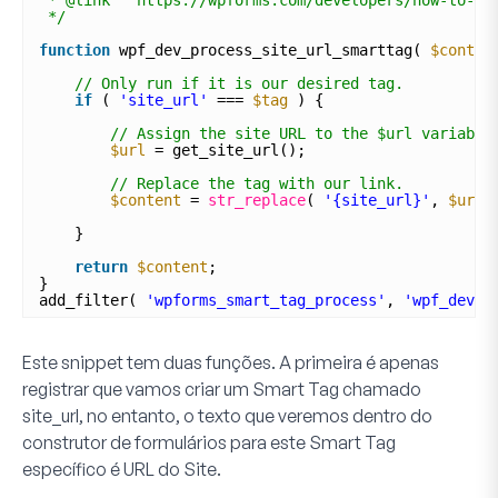
*/
function
wpf_dev_process_site_url_smarttag( 
$conten
// Only run if it is our desired tag.
if
( 
'site_url'
=== 
$tag
) {
// Assign the site URL to the $url variable
$url
= get_site_url();
// Replace the tag with our link.
$content
= 
str_replace
( 
'{site_url}'
, 
$url
,
}
return
$content
;
}
add_filter( 
'wpforms_smart_tag_process'
, 
'wpf_dev_p
Este snippet tem duas funções. A primeira é apenas
registrar que vamos criar um Smart Tag chamado
site_url
, no entanto, o texto que veremos dentro do
construtor de formulários para este Smart Tag
específico é
URL do Site
.