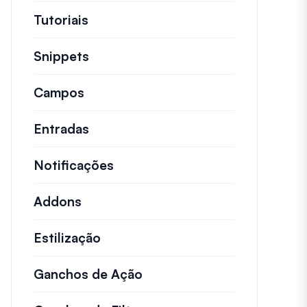
Tutoriais
Tutoriais úteis e outros artigos ma
Snippets
Trechos de código rápidos para alt
Campos
Entradas
Notificações
Addons
Estilização
Ganchos de Ação
Detalhes sobre ações impo