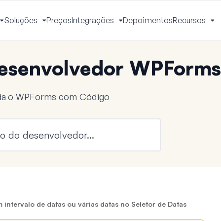
Soluções
Preços
Integrações
Depoimentos
Recursos
Alternar
Alternar
Alternar
Al
Menu
Menu
Menu
M
esenvolvedor WPForms
nda o WPForms com Código
intervalo de datas ou várias datas no Seletor de Datas