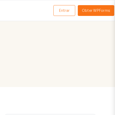
Entrar
Obter WPForms
ternar
enu