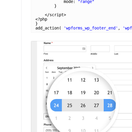
mode: 
"range"
}
</script>
<?php
}
add_action( 
'wpforms_wp_footer_end'
, 
'wpf