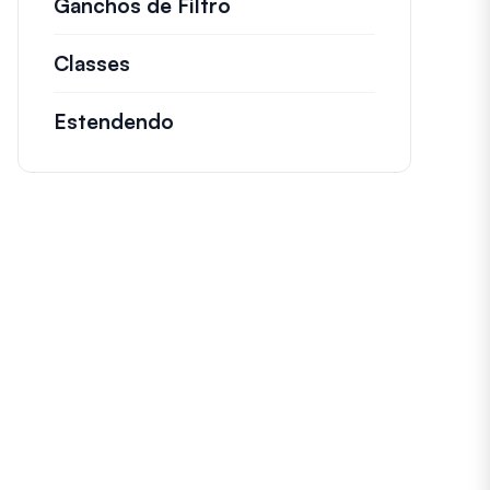
Ganchos de Filtro
Informações sobre filtros
Classes
Documentação e referências para cl
Estendendo