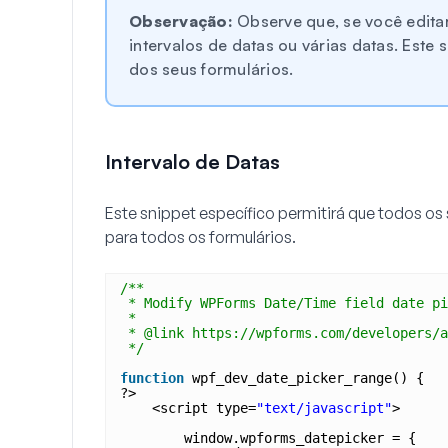
Observação:
Observe que, se você editar
intervalos de datas ou várias datas. Este
dos seus formulários.
Intervalo de Datas
Este snippet específico permitirá que todos os
para todos os formulários.
/**
* Modify WPForms Date/Time field date pi
*
* @link https://wpforms.com/developers/a
*/
function
wpf_dev_date_picker_range() {
?>
<script type=
"text/javascript"
>
window.wpforms_datepicker = {