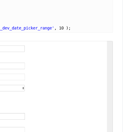
_dev_date_picker_range'
, 10 );