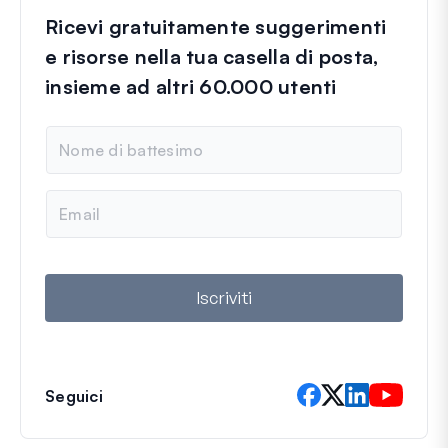
Ricevi gratuitamente suggerimenti
e risorse nella tua casella di posta,
insieme ad altri 60.000 utenti
N
o
m
e
E
m
a
i
l
Iscriviti
Seguici