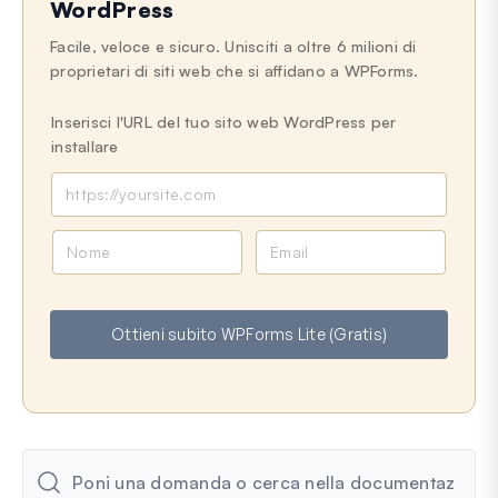
WordPress
Facile, veloce e sicuro. Unisciti a oltre 6 milioni di
proprietari di siti web che si affidano a WPForms.
Inserisci l'URL del tuo sito web WordPress per
installare
N
E
o
m
m
a
e
i
Ottieni subito WPForms Lite (Gratis)
l