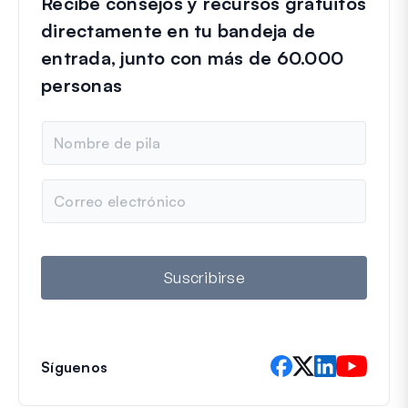
Recibe consejos y recursos gratuitos
directamente en tu bandeja de
entrada, junto con más de 60.000
personas
N
o
m
b
C
r
o
e
r
r
e
o
Suscribirse
e
l
e
c
t
Síguenos
r
ó