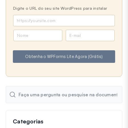
Digite o URL do seu site WordPress para instalar
N
E
o
-
m
m
e
a
Obtenha o WPForms Lite Agora (Grátis)
i
l
Categorias