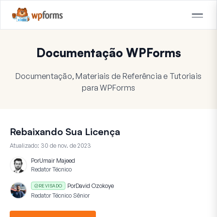
Documentação WPForms
Documentação, Materiais de Referência e Tutoriais
para WPForms
Rebaixando Sua Licença
Atualizado:
30 de nov. de 2023
Por
Umair Majeed
Redator Técnico
Por
David Ozokoye
REVISADO
Redator Técnico Sênior