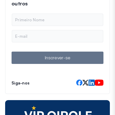
outros
N
o
m
e
E
-
m
a
i
l
Inscrever-se
Siga-nos