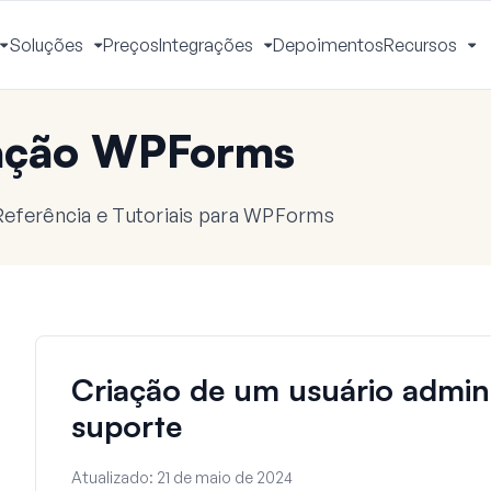
Soluções
Preços
Integrações
Depoimentos
Recursos
Alternar
Alternar
Alternar
Al
Menu
Menu
Menu
M
ação WPForms
eferência e Tutoriais para WPForms
Criação de um usuário admini
suporte
Atualizado:
21 de maio de 2024