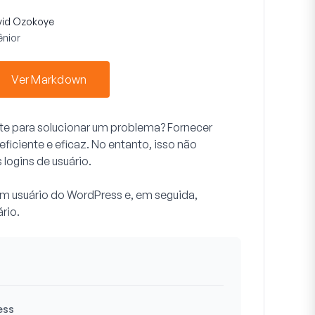
vid Ozokoye
ênior
Ver Markdown
site para solucionar um problema? Fornecer
ficiente e eficaz. No entanto, isso não
 logins de usuário.
um usuário do WordPress e, em seguida,
rio.
ess