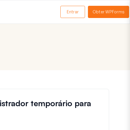
Entrar
Obter WPForms
ternar
enu
strador temporário para