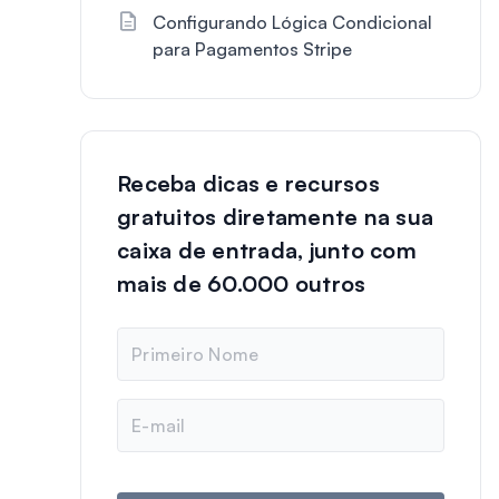
Configurando Lógica Condicional
para Pagamentos Stripe
Receba dicas e recursos
gratuitos diretamente na sua
caixa de entrada, junto com
mais de 60.000 outros
N
o
m
e
E
-
m
a
i