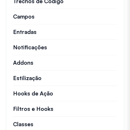
Trechos de Código
Snippets de código rápid
Campos
Entradas
Notificações
Addons
Estilização
Hooks de Ação
Detalhes sobre ações chave 
Filtros e Hooks
Informações sobre filtros út
Classes
Documentação e referências para cla