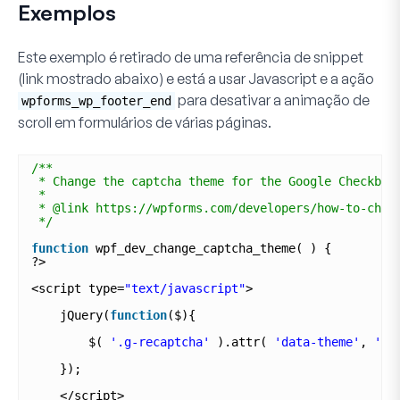
Exemplos
Este exemplo é retirado de uma referência de snippet
(link mostrado abaixo) e está a usar Javascript e a ação
para desativar a animação de
wpforms_wp_footer_end
scroll em formulários de várias páginas.
/**
* Change the captcha theme for the Google Checkbox
*
* @link https://wpforms.com/developers/how-to-chan
*/
function
wpf_dev_change_captcha_theme( ) {
?>
<script type=
"text/javascript"
>
jQuery(
function
($){
$( 
'.g-recaptcha'
).attr( 
'data-theme'
, 
'da
});
</script>