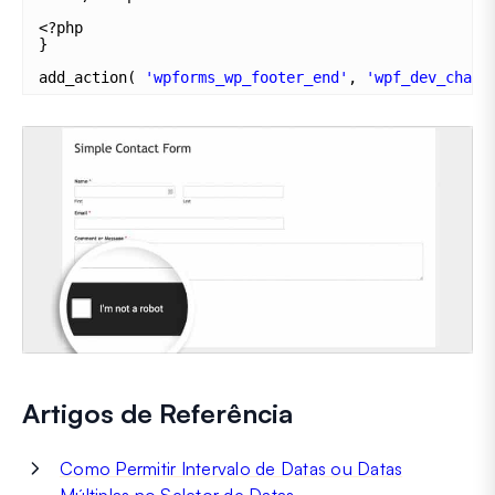
<?php
}
add_action( 
'wpforms_wp_footer_end'
, 
'wpf_dev_chang
Artigos de Referência
Como Permitir Intervalo de Datas ou Datas