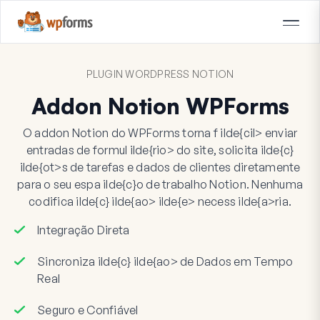
PLUGIN WORDPRESS NOTION
Addon Notion WPForms
O addon Notion do WPForms torna f ilde{cil> enviar
entradas de formul ilde{rio> do site, solicita ilde{c}
ilde{ot>s de tarefas e dados de clientes diretamente
para o seu espa ilde{c}o de trabalho Notion. Nenhuma
codifica ilde{c} ilde{ao> ilde{e> necess ilde{a>ria.
Integração Direta
Sincroniza ilde{c} ilde{ao> de Dados em Tempo
Real
Seguro e Confiável