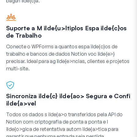
bagun ilde{c}a.
Suporte a M ilde{u>ltiplos Espa ilde{c}os
de Trabalho
Conecte o WPForms a quantos espa ilde{c}os de
trabalho e bancos de dados Notion voc ilde{e>}
precisar. Ideal para ag ilde{e>ncias, clientes e projetos
multi-site.
Sincroniza ilde{c} ilde{ao> Segura e Confi
ilde{a>vel
Todos os dados s ilde{a>o transferidos pela API do
Notion com criptografia de ponta a ponta e l
ilde{o>gica de retentativa autom ilde{a>tica para
garantir que nenhuma entrada seja perdida.