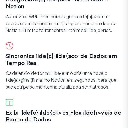
Notion
Autorize o WPForms com seguran ilde{c}a> para
escrever diretamente em qualquer banco de dados
Notion. Elimine ferramentas intermedi ilde{a>rias.
Sincroniza ilde{c} ilde{ao> de Dados em
Tempo Real
Cada envio de formul ilde{a>rio cria uma nova p
ilde{a>gina (linha) no Notion em segundos, para que
sua equipe se mantenha atualizada sem atrasos.
Exibi ilde{c} ilde{ot>es Flex ilde{i>veis de
Banco de Dados