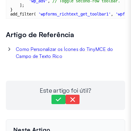
'wp_adv'
, 
// Toggle second-row toolbar.
];
}
add_filter( 
'wpforms_richtext_get_toolbar1'
, 
'wpf_d
Artigo de Referência
Como Personalizar os Ícones do TinyMCE do
Campo de Texto Rico
Este artigo foi útil?
Ainda com dificuldades?
Como podemos ajudar?
Última Atualização em 30 de Setembro de 2025
Neste Artigo