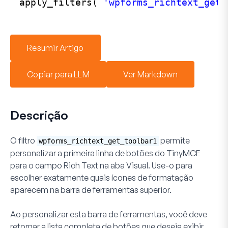
apply_filters( 
'wpforms_richtext_get_
Resumir Artigo
Copiar para LLM
Ver Markdown
Descrição
O filtro
permite
wpforms_richtext_get_toolbar1
personalizar a primeira linha de botões do TinyMCE
para o campo Rich Text na aba Visual. Use-o para
escolher exatamente quais ícones de formatação
aparecem na barra de ferramentas superior.
Ao personalizar esta barra de ferramentas, você deve
retornar a lista completa de botões que deseja exibir.