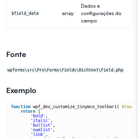
Dados e
array
configurações do
$field_data
campo
Fonte
wpforms\src\Pro\Forms\Fields\Richtext\Field.php
Exemplo
function
wpf_dev_customize_tinymce_toolbar1( 
$toolb
return
[
'bold'
,
'italic'
,
'bullist'
,
'numlist'
,
'link'
,