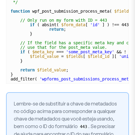
*/
function
wpf_post_submission_process_meta( 
$field_v
// Only run on my form with ID = 443
if
( absint( 
$form_data
[ 
'id'
] ) !== 443 )
return
;
} 
// If the field has a specific meta key and con
// use that for the post_meta value.
if
( 
$meta_key
=== 
'some_post_meta_key'
&& ! 
em
$field_value
= 
$fields
[ 
$field_id
][ 
'unix'
}
return
$field_value
;
}
add_filter( 
'wpforms_post_submissions_process_meta'
Lembre-se de substituir a chave de metadados
no código acima para corresponder a qualquer
chave de metadados que você esteja usando,
bem como o ID do formulário
. Se precisar
443
de ajuda para encontrar o ID do seu formulário,