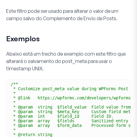
Este filtro pode ser usado para alterar o valor de um
campo salvo do
Complemento de Envio de Posts
.
Exemplos
Abaixo está um trecho de exemplo com este filtro que
alterará o salvamento do post_meta para usar o
timestamp UNIX.
/**
* Customize post_meta value during WPForms Post Su
*
* @link   https://wpforms.com/developers/wpforms_p
*
* @param  string  $field_value  Field value from t
* @param  string  $meta_key     Custom field meta 
* @param  int     $field_id     Field ID.
* @param  array   $fields       Sanitized entry fi
* @param  array   $form_data    Processed form set
*
* @return string