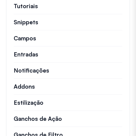
Tutoriais
Tutoriais úteis e outros artigos mai
Snippets
Trechos de código rápidos para alt
Campos
Entradas
Notificações
Addons
Estilização
Ganchos de Ação
Detalhes sobre ações impo
Ganchos de Filtro
Informações sobre filtros 