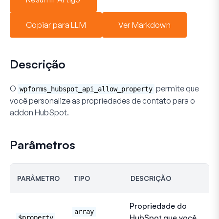
Copiar para LLM
Ver Markdown
Descrição
O
permite que
wpforms_hubspot_api_allow_property
você personalize as propriedades de contato para o
addon HubSpot.
Parâmetros
PARÂMETRO
TIPO
DESCRIÇÃO
Propriedade do
array
HubSpot que você
$property