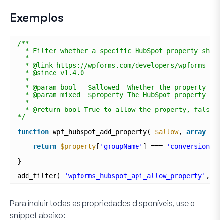
Exemplos
/**
* Filter whether a specific HubSpot property shou
*
* @link https://wpforms.com/developers/wpforms_hu
* @since v1.4.0
*
* @param bool   $allowed  Whether the property is
* @param mixed  $property The HubSpot property be
*
* @return bool True to allow the property, false 
*/
function
wpf_hubspot_add_property( 
$allow
, 
array
$p
return
$property
[
'groupName'
] === 
'conversionin
}
add_filter( 
'wpforms_hubspot_api_allow_property'
, 
'
Para incluir todas as propriedades disponíveis, use o
snippet abaixo: