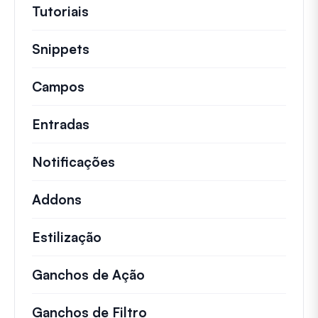
Tutoriais
Tutoriais úteis e outros artigos mai
Snippets
Trechos de código rápidos para alt
Campos
Entradas
Notificações
Addons
Estilização
Ganchos de Ação
Detalhes sobre ações impo
Ganchos de Filtro
Informações sobre filtros 