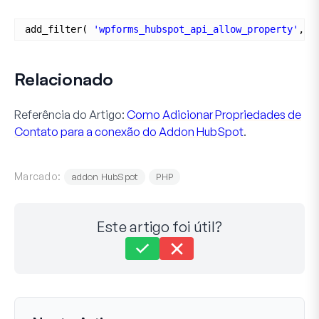
add_filter( 
'wpforms_hubspot_api_allow_property'
, 
'
Relacionado
Referência do Artigo:
Como Adicionar Propriedades de
Contato para a conexão do Addon HubSpot
.
Marcado:
addon HubSpot
PHP
Este artigo foi útil?
Ainda com dificuldades?
Como podemos ajudar?
Última Atualização em 07 de Julho de 2025