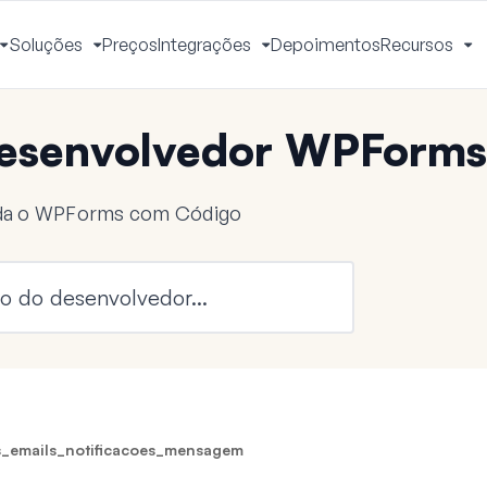
Soluções
Preços
Integrações
Depoimentos
Recursos
Alternar
Alternar
Alternar
Al
Menu
Menu
Menu
M
esenvolvedor WPForms
nda o WPForms com Código
_emails_notificacoes_mensagem