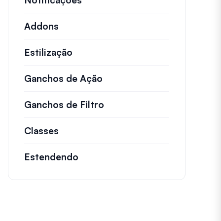
Notificações
Addons
Estilização
Ganchos de Ação
Detalhes sobre ações impo
Ganchos de Filtro
Informações sobre filtros
Classes
Documentação e referências para cl
Estendendo