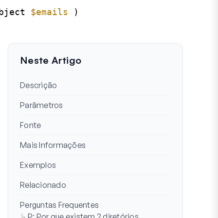
bject 
$emails
)
Neste Artigo
Descrição
Parâmetros
Fonte
Mais Informações
Exemplos
Relacionado
Perguntas Frequentes
P: Por que existem 2 diretórios