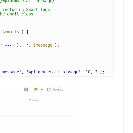
/wpforms_email_message/
 including Smart Tags.
he email class
 
$emails
) {
' ---'
), 
''
, 
$message
);
_message'
, 
'wpf_dev_email_message'
, 10, 2 );