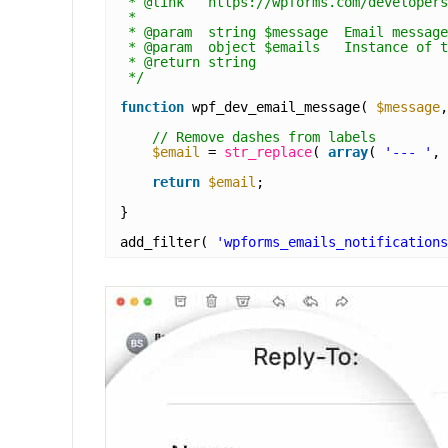
* @link   https://wpforms.com/developers
* 
* @param  string $message  Email message
* @param  object $emails   Instance of t
* @return string
*/
function
wpf_dev_email_message( 
$message
,
// Remove dashes from labels
$email
= 
str_replace
( 
array
( 
'--- '
, 
return
$email
;
}
add_filter( 
'wpforms_emails_notifications