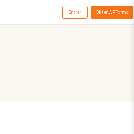
Entrar
Obter WPForms
ternar
enu