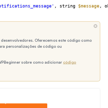
otifications_message'
, string 
$message
, o
 a desenvolvedores. Oferecemos este código como
ara personalizações de código ou
o WPBeginner sobre como adicionar
código