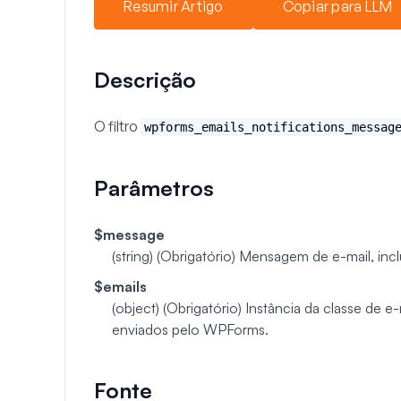
Resumir Artigo
Copiar para LLM
Descrição
O filtro
wpforms_emails_notifications_messag
Parâmetros
$message
(string) (Obrigatório)
Mensagem de e-mail, incl
$emails
(object) (Obrigatório)
Instância da classe de e-
enviados pelo WPForms.
Fonte