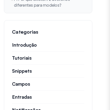
diferentes para modelos?
Categorias
Introdução
Tutoriais
Tutoriais úteis e outros artigos ma
Snippets
Trechos de código rápidos para alt
Campos
Entradas