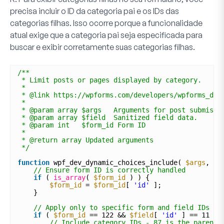
precisa incluir o ID da categoria pai e os IDs das
categorias filhas. Isso ocorre porque a funcionalidade
atual exige que a categoria pai seja especificada para
buscar e exibir corretamente suas categorias filhas.
/**
* Limit posts or pages displayed by category.
*
* @link https://wpforms.com/developers/wpforms_dyn
*
* @param array $args   Arguments for post submissi
* @param array $field  Sanitized field data. 
* @param int   $form_id Form ID
*
* @return array Updated arguments
*/
function
wpf_dev_dynamic_choices_include( 
$args
, 
$f
// Ensure form ID is correctly handled
if
( 
is_array
( 
$form_id
) ) {
$form_id
= 
$form_id
[ 
'id'
];
}
// Apply only to specific form and field IDs
if
( 
$form_id
== 122 && 
$field
[ 
'id'
] == 11 ) 
// Include category IDs - 87 is the parent;