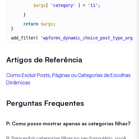
$args
[ 
'category'
] = 
'11'
;         
}
return
$args
;
}
add_filter( 
'wpforms_dynamic_choice_post_type_args'
Artigos de Referência
Como Excluir Posts, Páginas ou Categorias de Escolhas
Dinâmicas
Perguntas Frequentes
P: Como posso mostrar apenas as categorias filhas?
R:
Para exibir categorias filhas no seu formulário, você