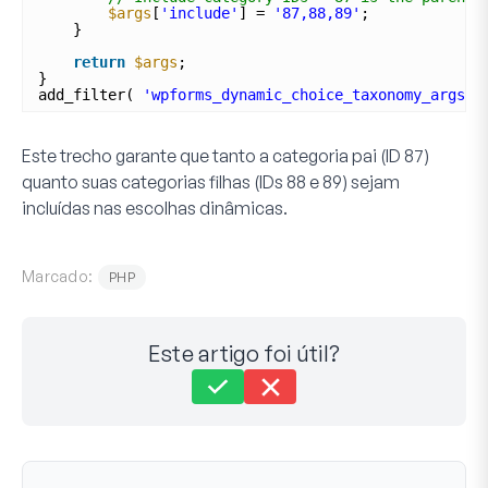
$args
[
'include'
] = 
'87,88,89'
;
}
return
$args
;
}
add_filter( 
'wpforms_dynamic_choice_taxonomy_args'
,
Este trecho garante que tanto a categoria pai
(ID 87)
quanto suas categorias filhas
(IDs 88 e 89)
sejam
incluídas nas escolhas dinâmicas.
Marcado:
PHP
Este artigo foi útil?
Ainda com dificuldades?
Como podemos ajudar?
Última atualização em 24 de maio de 2024