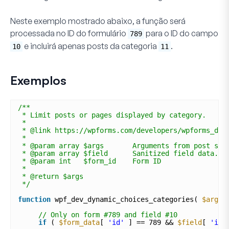
Neste exemplo mostrado abaixo, a função será
processada no ID do formulário
para o ID do campo
789
e incluirá apenas posts da categoria
.
10
11
Exemplos
/**
* Limit posts or pages displayed by category.
*
* @link https://wpforms.com/developers/wpforms_dyn
*
* @param array $args       Arguments from post sub
* @param array $field      Sanitized field data. 
* @param int   $form_id    Form ID
*
* @return $args
*/
function
wpf_dev_dynamic_choices_categories( 
$args
,
// Only on form #789 and field #10
if
( 
$form_data
[ 
'id'
] == 789 && 
$field
[ 
'id'