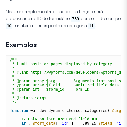
Neste exemplo mostrado abaixo, a função será
processada no ID do formulário
para o ID do campo
789
e incluirá apenas posts da categoria
.
10
11
Exemplos
/**
* Limit posts or pages displayed by category.
*
* @link https://wpforms.com/developers/wpforms_dyn
*
* @param array $args       Arguments from post sub
* @param array $field      Sanitized field data. 
* @param int   $form_id    Form ID
*
* @return $args
*/
function
wpf_dev_dynamic_choices_categories( 
$args
,
// Only on form #789 and field #10
if
( 
$form_data
[ 
'id'
] == 789 && 
$field
[ 
'id'