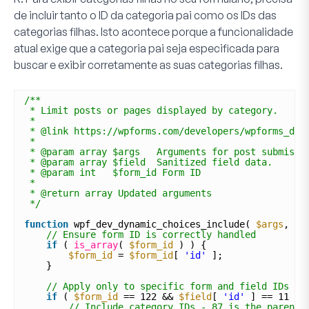
de incluir tanto o ID da categoria pai como os IDs das
categorias filhas. Isto acontece porque a funcionalidade
atual exige que a categoria pai seja especificada para
buscar e exibir corretamente as suas categorias filhas.
/**
* Limit posts or pages displayed by category.
*
* @link https://wpforms.com/developers/wpforms_dyn
*
* @param array $args   Arguments for post submissi
* @param array $field  Sanitized field data. 
* @param int   $form_id Form ID
*
* @return array Updated arguments
*/
function
wpf_dev_dynamic_choices_include( 
$args
, 
$f
// Ensure form ID is correctly handled
if
( 
is_array
( 
$form_id
) ) {
$form_id
= 
$form_id
[ 
'id'
];
}
// Apply only to specific form and field IDs
if
( 
$form_id
== 122 && 
$field
[ 
'id'
] == 11 ) 
// Include category IDs - 87 is the parent;