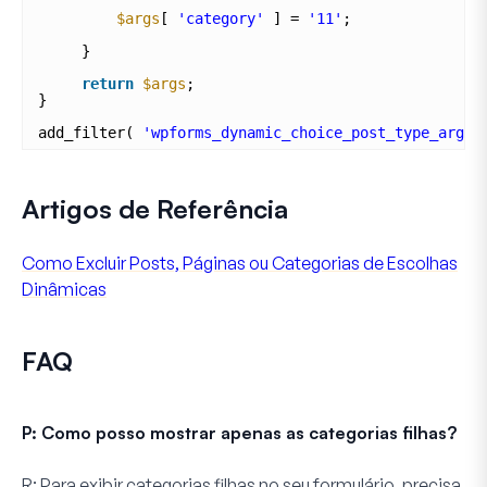
$args
[ 
'category'
] = 
'11'
;         
}
return
$args
;
}
add_filter( 
'wpforms_dynamic_choice_post_type_args'
Artigos de Referência
Como Excluir Posts, Páginas ou Categorias de Escolhas
Dinâmicas
FAQ
P: Como posso mostrar apenas as categorias filhas?
R:
Para exibir categorias filhas no seu formulário, precisa