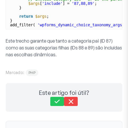
$args
[
'include'
] = 
'87,88,89'
;
}
return
$args
;
}
add_filter( 
'wpforms_dynamic_choice_taxonomy_args'
,
Este trecho garante que tanto a categoria pai
(ID 87)
como as suas categorias filhas
(IDs 88 e 89)
são incluídas
nas escolhas dinâmicas.
Marcado:
PHP
Este artigo foi útil?
Ainda preso?
Como podemos ajudar?
Última Atualização em 24 de maio de 2024