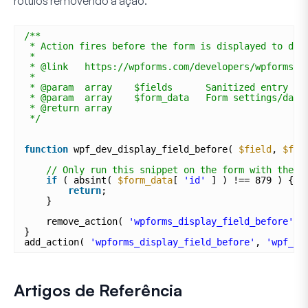
rótulos removendo a ação.
/**
* Action fires before the form is displayed to det
*
* @link   https://wpforms.com/developers/wpforms_d
* 
* @param  array    $fields      Sanitized entry fi
* @param  array    $form_data   Form settings/data
* @return array
*/
function
wpf_dev_display_field_before( 
$field
, 
$for
// Only run this snippet on the form with the I
if
( absint( 
$form_data
[ 
'id'
] ) !== 879 ) {
return
;
}
remove_action( 
'wpforms_display_field_before'
, 
}
add_action( 
'wpforms_display_field_before'
, 
'wpf_de
Artigos de Referência