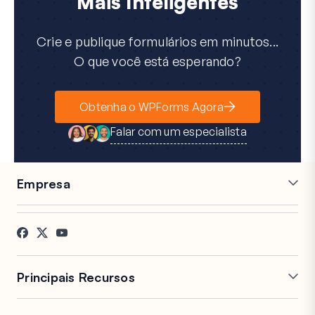
Mais Inteligentes
Crie e publique formulários em minutos...
O que você está esperando?
Obtenha o WPForms Agora
Falar com um especialista
Empresa
Carreiras
Afiliados
Depoimentos
Blog
Contato
Divulgação FTC
Imprensa
Principais Recursos
Construtor de Formulários
Formulários de Múltiplas