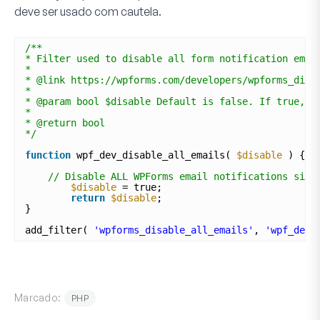
deve ser usado com cautela.
/**
* Filter used to disable all form notification emai
*
* @link https://wpforms.com/developers/wpforms_disa
*
* @param bool $disable Default is false. If true, d
*
* @return bool
*/
function
wpf_dev_disable_all_emails( 
$disable
) {
// Disable ALL WPForms email notifications site
$disable
= true;
return
$disable
;
}
add_filter( 
'wpforms_disable_all_emails'
, 
'wpf_dev_
Marcado:
PHP