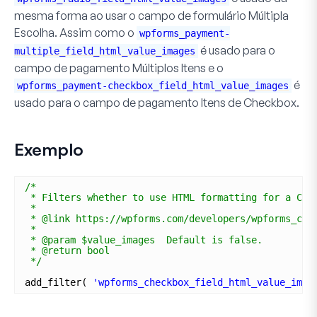
mesma forma ao usar o campo de formulário
Múltipla
Escolha
. Assim como o
wpforms_payment-
é usado para o
multiple_field_html_value_images
campo de pagamento
Múltiplos Itens
e o
é
wpforms_payment-checkbox_field_html_value_images
usado para o campo de pagamento
Itens de Checkbox
.
Exemplo
/*
* Filters whether to use HTML formatting for a Che
*
* @link https://wpforms.com/developers/wpforms_che
*
* @param $value_images  Default is false.
* @return bool 
*/
add_filter( 
'wpforms_checkbox_field_html_value_imag