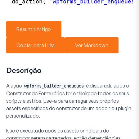
do_action( 
'wpforms_builder_enqueues'
Resumir Artigo
Copiar para LLM
Ver Markdown
Descrição
A ação
é disparada após o
wpforms_builder_enqueues
Construtor de Formulários ter enfileirado todos os seus
scripts e estilos. Use-a para carregar seus próprios
assets específicos do construtor de um addon ou plugin
personalizado.
Isso é executado após os assets principais do
construtor serem carregados, então dependências