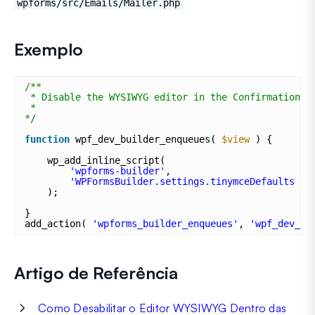
wpforms/src/Emails/Mailer.php
Exemplo
/**
* Disable the WYSIWYG editor in the Confirmation s
*
*/
function
wpf_dev_builder_enqueues( 
$view
) {
wp_add_inline_script(
'wpforms-builder'
,
'WPFormsBuilder.settings.tinymceDefaults = 
);
}
add_action( 
'wpforms_builder_enqueues'
, 
'wpf_dev_bu
Artigo de Referência
Como Desabilitar o Editor WYSIWYG Dentro das