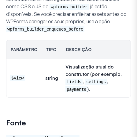
como CSS e JS do
já estão
wpforms-builder
disponíveis. Se você precisar enfileirar assets
antes
do
WPForms carregar os seus próprios, use a ação
.
wpforms_builder_enqueues_before
PARÂMETRO
TIPO
DESCRIÇÃO
Visualização atual do
construtor (por exemplo,
string
$view
,
,
fields
settings
).
payments
Fonte