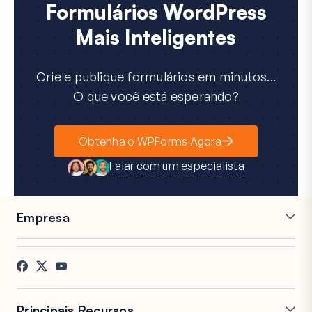
Formulários WordPress
Mais Inteligentes
Crie e publique formulários em minutos...
O que você está esperando?
Obtenha o WPForms Agora
Falar com um especialista
Empresa
Carreiras
Afiliados
Depoimentos
Blog
Contato
Divulgação FTC
Imprensa
Principais Recursos