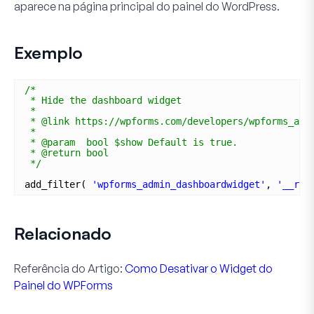
aparece na página principal do painel do WordPress.
Exemplo
/*
* Hide the dashboard widget
*
* @link https://wpforms.com/developers/wpforms_adm
*
* @param  bool $show Default is true.
* @return bool
*/
add_filter( 
'wpforms_admin_dashboardwidget'
, 
'__ret
Relacionado
Referência do Artigo:
Como Desativar o Widget do
Painel do WPForms