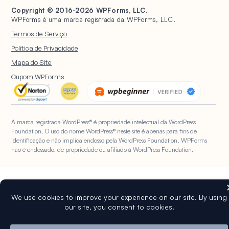
Formulários de Assinatura
HubSpot
PayPal
Gerenciamento de Entradas
Copyright © 2016-2026 WPForms, LLC.
Documentação
Universally
Proteção contra Spam
WPForms é uma marca registrada da WPForms, LLC.
Google Drive
Quadrado
Abandono de Formulário
Planos e Preços
Formulários WordPress para
Pesquisas e Enquetes
Termos de Serviço
Organizações Sem Fins
Notificações de Formulário
WPVibe.ai
Registro de Usuário
Lucrativos
Política de Privacidade
Upload de Arquivos
WPBeginner
Questionários
Mapa do Site
Formulários de Cálculo
WP Mail SMTP
IA do WPForms
Cupom WPForms
Formulários de
Geolocalização
A marca registrada WordPress® é propriedade intelectual da WordPress
Foundation. O uso do nome WordPress® neste site é apenas para fins de
identificação e não implica endosso pela WordPress Foundation. WPForms
não é endossado, de propriedade ou afiliado à WordPress Foundation.