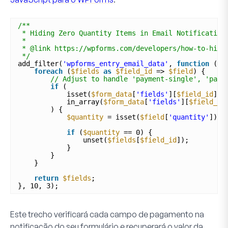
/**
* Hiding Zero Quantity Items in Email Notification
*
* @link https://wpforms.com/developers/how-to-hide
*/
add_filter(
'wpforms_entry_email_data'
, 
function
(
$f
foreach
(
$fields
as
$field_id
=> 
$field
) {
// Adjust to handle 'payment-single', 'paym
if
(
isset(
$form_data
[
'fields'
][
$field_id
][
'
in_array(
$form_data
[
'fields'
][
$field_id
) {
$quantity
= isset(
$field
[
'quantity'
]) ?
if
(
$quantity
== 0) {
unset(
$fields
[
$field_id
]);
}
}
}
return
$fields
;
}, 10, 3); 
Este trecho verificará cada campo de pagamento na
notificação do seu formulário e recuperará o valor da