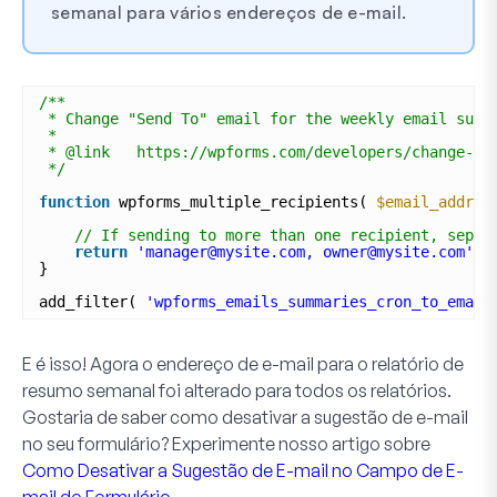
semanal para vários endereços de e-mail.
/**
* Change "Send To" email for the weekly email summ
*
* @link   https://wpforms.com/developers/change-th
*/
function
wpforms_multiple_recipients( 
$email_addres
// If sending to more than one recipient, separ
return
'manager@mysite.com, owner@mysite.com'
;
}
add_filter( 
'wpforms_emails_summaries_cron_to_email
E é isso! Agora o endereço de e-mail para o relatório de
resumo semanal foi alterado para todos os relatórios.
Gostaria de saber como desativar a sugestão de e-mail
no seu formulário? Experimente nosso artigo sobre
Como Desativar a Sugestão de E-mail no Campo de E-
mail do Formulário
.