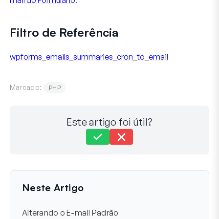
Filtro de Referência
wpforms_emails_summaries_cron_to_email
Marcado:
PHP
Este artigo foi útil?
Ainda com dificuldades?
Como podemos ajudar?
Última atualização em 23 de dez. de 2025
Neste Artigo
Alterando o E-mail Padrão