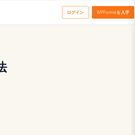
ログイン
WPFormsを入手
メ
ニ
ュ
ー
を
切
り
法
替
え
る