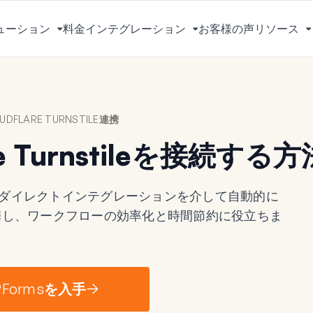
ューション
料金
インテグレーション
お客様の声
リソース
メ
メ
ニ
ニ
ュ
ュ
ー
ー
を
を
UDFLARE TURNSTILE連携
切
切
り
り
re Turnstileを接続する方
替
替
え
え
る
る
、コード不要のダイレクトインテグレーションを介して自動的に
連携し、ワークフローの効率化と時間節約に役立ちま
。
Formsを入手