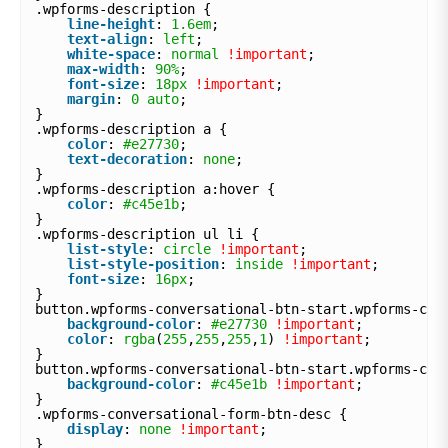
.wpforms-description {
line-height
: 
1.6em
;
text-align
: 
left
;
white-space
: 
normal
!important
;
max-width
: 
90%
;
font-size
: 
18px
!important
;
margin
: 
0
auto
;
}
.wpforms-description a {
color
: 
#e27730
;
text-decoration
: 
none
;
}
.wpforms-description a:hover {
color
: 
#c45e1b
;
}
.wpforms-description ul li {
list-style
: 
circle
!important
;
list-style-position
: 
inside
!important
;
font-size
: 
16px
;
}
button.wpforms-conversational-btn-start.wpforms-con
background-color
: 
#e27730
!important
;
color
: 
rgba
(
255
,
255
,
255
,
1
) 
!important
;
}
button.wpforms-conversational-btn-start.wpforms-con
background-color
: 
#c45e1b
!important
;
}
.wpforms-conversational-form-btn-desc {
display
: 
none
!important
;
}