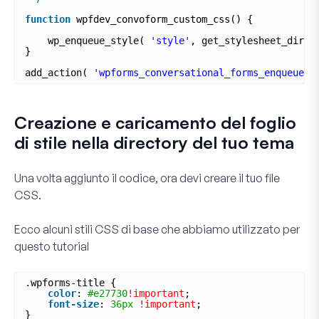
function
wpfdev_convoform_custom_css() {
wp_enqueue_style( 
'style'
, get_stylesheet_direc
}
add_action( 
'wpforms_conversational_forms_enqueue_s
Creazione e caricamento del foglio
di stile nella directory del tuo tema
Una volta aggiunto il codice, ora devi creare il tuo file
CSS.
Ecco alcuni stili CSS di base che abbiamo utilizzato per
questo tutorial
.wpforms-title {
color
: 
#e27730
!important
;
font-size
: 
36px
!important
;
}