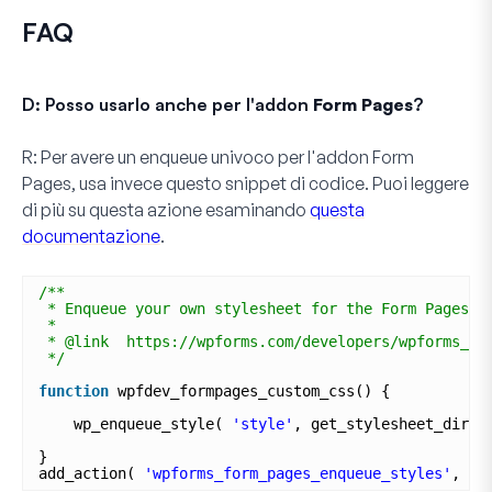
FAQ
D: Posso usarlo anche per l'addon
Form Pages
?
R:
Per avere un enqueue univoco per l'addon
Form
Pages
, usa invece questo snippet di codice. Puoi leggere
di più su questa azione esaminando
questa
documentazione
.
/**
* Enqueue your own stylesheet for the Form Pages a
* 
* @link  https://wpforms.com/developers/wpforms_fo
*/
function
wpfdev_formpages_custom_css() {
wp_enqueue_style( 
'style'
, get_stylesheet_direc
}
add_action( 
'wpforms_form_pages_enqueue_styles'
, 
'w