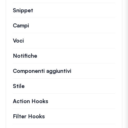
Snippet
Brevi frammenti di codice per modifi
Campi
Voci
Notifiche
Componenti aggiuntivi
Stile
Action Hooks
Dettagli sulle azioni chiave ch
Filter Hooks
Informazioni su filtri utili per 