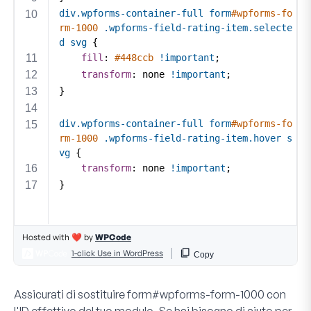
Assicurati di sostituire form#wpforms-form-
1000
con
l'ID effettivo del tuo modulo. Se hai bisogno di aiuto per