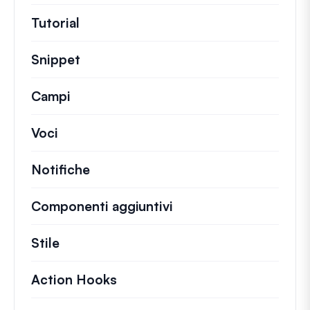
Tutorial
Guide utili e altri articoli più lunghi.
Snippet
Brevi frammenti di codice per modifi
Campi
Voci
Notifiche
Componenti aggiuntivi
Stile
Action Hooks
Dettagli sulle azioni chiave ch