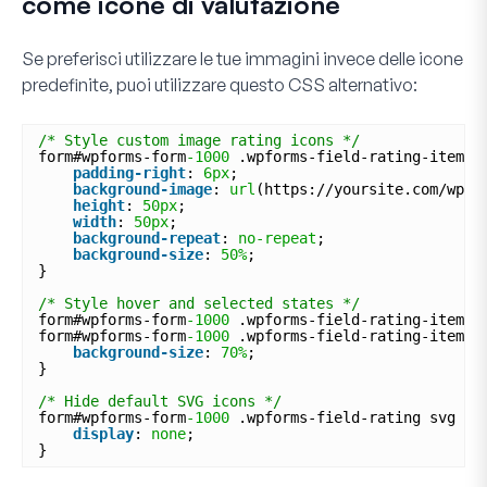
come icone di valutazione
Se preferisci utilizzare le tue immagini invece delle icone
predefinite, puoi utilizzare questo CSS alternativo:
/* Style custom image rating icons */
form#wpforms-form
-1000
.wpforms-field-rating-item {
padding-right
: 
6px
;
background-image
: 
url
(https://yoursite.com/wp-c
height
: 
50px
;
width
: 
50px
;
background-repeat
: 
no-repeat
;
background-size
: 
50%
;
}
/* Style hover and selected states */
form#wpforms-form
-1000
.wpforms-field-rating-item:h
form#wpforms-form
-1000
.wpforms-field-rating-item.s
background-size
: 
70%
;
}
/* Hide default SVG icons */
form#wpforms-form
-1000
.wpforms-field-rating svg {
display
: 
none
;
}