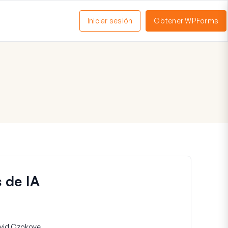
Iniciar sesión
Obtener WPForms
ctivar
enú
 de IA
vid Ozokoye