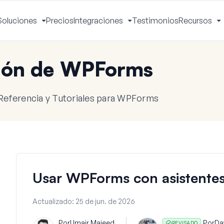
Soluciones
Precios
Integraciones
Testimonios
Recursos
ctivar
Activar
Activar
A
enú
menú
menú
m
ión de WPForms
Referencia y Tutoriales para WPForms
Usar WPForms con asistentes
Actualizado:
25 de jun. de 2026
Por
Umair Majeed
Por
Da
REVISADO