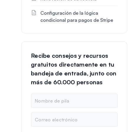
Configuración de la lógica
condicional para pagos de Stripe
Recibe consejos y recursos
gratuitos directamente en tu
bandeja de entrada, junto con
más de 60.000 personas
N
o
m
b
C
r
o
e
r
r