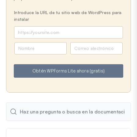
Introduce la URL de tu sitio web de WordPress para
instalar
N
C
o
o
m
r
b
r
Obtén WPForms Lite ahora (gratis)
r
e
e
o
e
l
e
c
t
r
ó
n