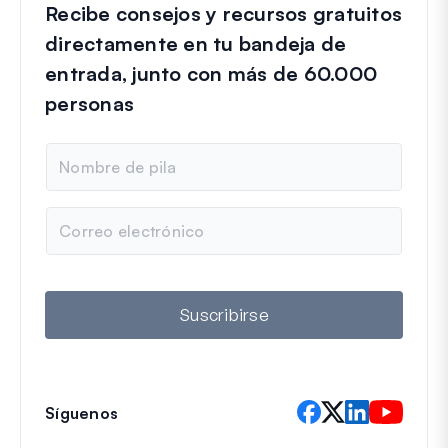
Recibe consejos y recursos gratuitos
directamente en tu bandeja de
entrada, junto con más de 60.000
personas
N
o
m
b
C
r
o
e
r
r
e
o
Suscribirse
e
l
e
c
t
Síguenos
r
ó