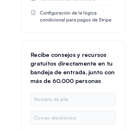
Configuración de la lógica
condicional para pagos de Stripe
Recibe consejos y recursos
gratuitos directamente en tu
bandeja de entrada, junto con
más de 60.000 personas
N
o
m
b
C
r
o
e
r
r