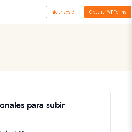
Iniciar sesión
Obtener WPForms
ctivar
enú
ionales para subir
vid Ozokoye