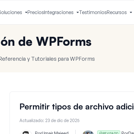
Soluciones
Precios
Integraciones
Testimonios
Recursos
ctivar
Activar
Activar
A
enú
menú
menú
m
ión de WPForms
Referencia y Tutoriales para WPForms
Permitir tipos de archivo adic
Actualizado:
23 de dic de 2025
Por
Umair Majeed
Por
Da
REVISADO