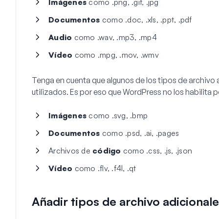
Imágenes
como .png, .gif, .jpg
Documentos
como .doc, .xls, .ppt, .pdf
Audio
como .wav, .mp3, .mp4
Vídeo
como .mpg, .mov, .wmv
Tenga en cuenta que algunos de los tipos de archivo a
utilizados. Es por eso que WordPress no los habilita 
Imágenes
como .svg, .bmp
Documentos
como .psd, .ai, .pages
Archivos de
código
como .css, .js, .json
Vídeo
como .flv, .f4l, .qt
Añadir tipos de archivo adicionale