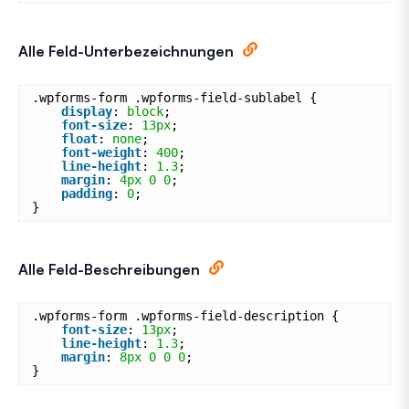
Alle Feld-Unterbezeichnungen
.wpforms-form .wpforms-field-sublabel {
display
: 
block
;
font-size
: 
13px
;
float
: 
none
;
font-weight
: 
400
;
line-height
: 
1.3
;
margin
: 
4px
0
0
;
padding
: 
0
;
}
Alle Feld-Beschreibungen
.wpforms-form .wpforms-field-description {
font-size
: 
13px
;
line-height
: 
1.3
;
margin
: 
8px
0
0
0
;
}