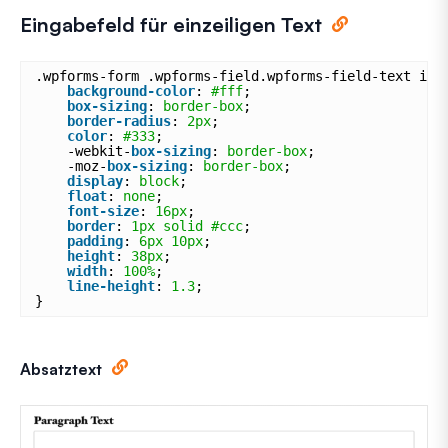
Eingabefeld für einzeiligen Text
.wpforms-form .wpforms-field.wpforms-field-text inp
background-color
: 
#fff
;
box-sizing
: 
border-box
;
border-radius
: 
2px
;
color
: 
#333
;
-webkit-
box-sizing
: 
border-box
;
-moz-
box-sizing
: 
border-box
;
display
: 
block
;
float
: 
none
;
font-size
: 
16px
;
border
: 
1px
solid
#ccc
;
padding
: 
6px
10px
;
height
: 
38px
;
width
: 
100%
;
line-height
: 
1.3
;
}
Absatztext