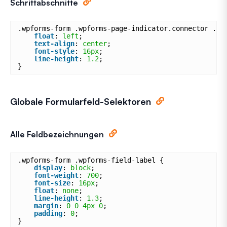
Schrittabschnitte
.wpforms-form .wpforms-page-indicator.connector .wp
float
: 
left
;
text-align
: 
center
;
font-style
: 
16px
;
line-height
: 
1.2
;
}
Globale Formularfeld-Selektoren
Alle Feldbezeichnungen
.wpforms-form .wpforms-field-label {
display
: 
block
;
font-weight
: 
700
;
font-size
: 
16px
;
float
: 
none
;
line-height
: 
1.3
;
margin
: 
0
0
4px
0
;
padding
: 
0
;
}