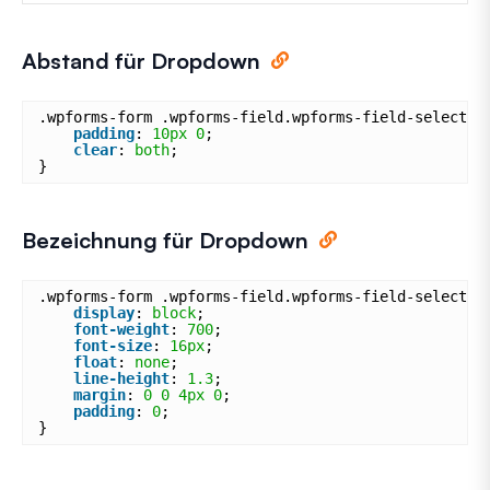
Abstand für Dropdown
.wpforms-form .wpforms-field.wpforms-field-select.w
padding
: 
10px
0
;
clear
: 
both
;
}
Bezeichnung für Dropdown
.wpforms-form .wpforms-field.wpforms-field-select.w
display
: 
block
;
font-weight
: 
700
;
font-size
: 
16px
;
float
: 
none
;
line-height
: 
1.3
;
margin
: 
0
0
4px
0
;
padding
: 
0
;
}