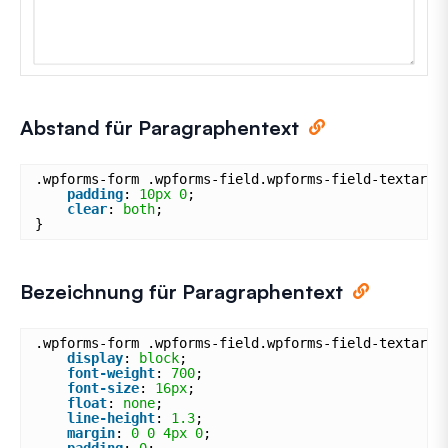
Abstand für Paragraphentext
.wpforms-form .wpforms-field.wpforms-field-textarea
padding
: 
10px
0
;
clear
: 
both
;
}
Bezeichnung für Paragraphentext
.wpforms-form .wpforms-field.wpforms-field-textarea
display
: 
block
;
font-weight
: 
700
;
font-size
: 
16px
;
float
: 
none
;
line-height
: 
1.3
;
margin
: 
0
0
4px
0
;
padding
: 
0
;