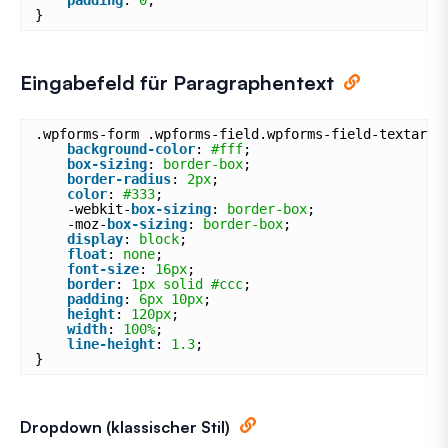
}
Eingabefeld für Paragraphentext
.wpforms-form .wpforms-field.wpforms-field-textarea
background-color
: 
#fff
;
box-sizing
: 
border-box
;
border-radius
: 
2px
;
color
: 
#333
;
-webkit-
box-sizing
: 
border-box
;
-moz-
box-sizing
: 
border-box
;
display
: 
block
;
float
: 
none
;
font-size
: 
16px
;
border
: 
1px
solid
#ccc
;
padding
: 
6px
10px
;
height
: 
120px
;
width
: 
100%
;
line-height
: 
1.3
;
}
Dropdown (klassischer Stil)