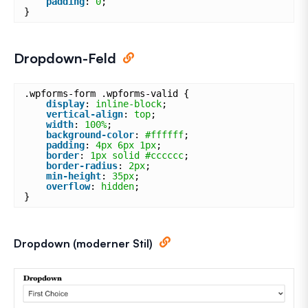
padding
: 
0
;
}
Dropdown-Feld
.wpforms-form .wpforms-valid {
display
: 
inline-block
;
vertical-align
: 
top
;
width
: 
100%
;
background-color
: 
#ffffff
;
padding
: 
4px
6px
1px
;
border
: 
1px
solid
#cccccc
;
border-radius
: 
2px
;
min-height
: 
35px
;
overflow
: 
hidden
;
}
Dropdown (moderner Stil)