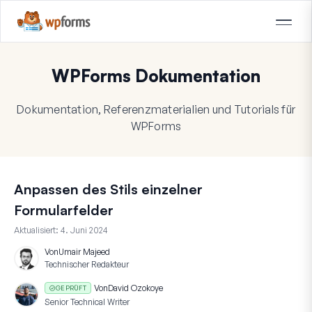
WPForms Dokumentation
Dokumentation, Referenzmaterialien und Tutorials für
WPForms
Anpassen des Stils einzelner
Formularfelder
Aktualisiert:
4. Juni 2024
Von
Umair Majeed
Technischer Redakteur
Von
David Ozokoye
GEPRÜFT
Senior Technical Writer