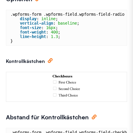
.wpforms-form .wpforms-field.wpforms-field-radio ul
display
: 
inline
;
vertical-align
: 
baseline
;
font-size
: 
16px
;
font-weight
: 
400
;
line-height
: 
1.3
;
}
Kontrollkästchen
Abstand für Kontrollkästchen
.wpforms-form .wpforms-field.wpforms-field-checkbox