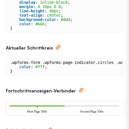
display
: 
inline-block
;
margin
: 
0
10px
0
0
;
line-height
: 
40px
;
text-align
: 
center
;
background-color
: 
#ddd
;
color
: 
#666
;
}
Aktueller Schrittkreis
.wpforms-form .wpforms-page-indicator.circles .acti
color
: 
#fff
;
}
Fortschrittsanzeigen-Verbinder