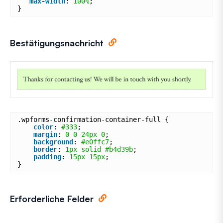
max-width
: 
100%
;
}
Bestätigungsnachricht
.wpforms-confirmation-container-full {
color
: 
#333
;
margin
: 
0
0
24px
0
;
background
: 
#e0ffc7
;
border
: 
1px
solid
#b4d39b
;
padding
: 
15px
15px
;
}
Erforderliche Felder