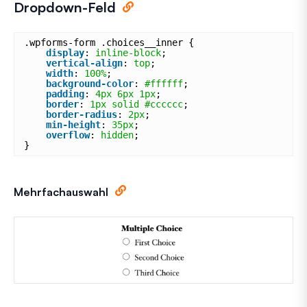
Dropdown-Feld
.wpforms-form .choices__inner {
display
: 
inline-block
;
vertical-align
: 
top
;
width
: 
100%
;
background-color
: 
#ffffff
;
padding
: 
4px
6px
1px
;
border
: 
1px
solid
#cccccc
;
border-radius
: 
2px
;
min-height
: 
35px
;
overflow
: 
hidden
;
}
Mehrfachauswahl