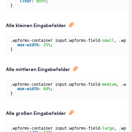
clear
: 
both
;
}
Alle kleinen Eingabefelder
.wpforms-container input.wpforms-field-
small
, .wpfo
max-width
: 
25%
;
}
Alle mittleren Eingabefelder
.wpforms-container input.wpforms-field-
medium
, .wpf
max-width
: 
60%
;
}
Alle großen Eingabefelder
.wpforms-container input.wpforms-field-
large
, .wpfo