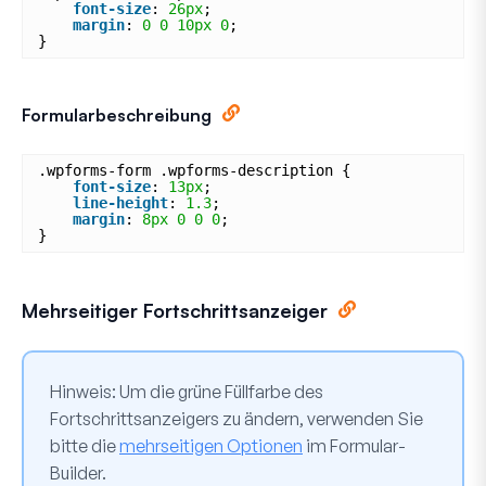
font-size
: 
26px
;
margin
: 
0
0
10px
0
;
}
Formularbeschreibung
.wpforms-form .wpforms-description {
font-size
: 
13px
;
line-height
: 
1.3
;
margin
: 
8px
0
0
0
;
}
Mehrseitiger Fortschrittsanzeiger
Hinweis:
Um die grüne Füllfarbe des
Fortschrittsanzeigers zu ändern, verwenden Sie
bitte die
mehrseitigen Optionen
im Formular-
Builder.