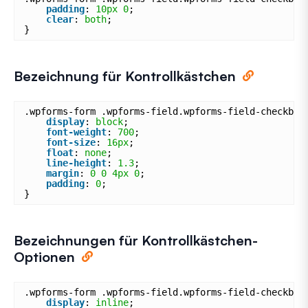
padding
: 
10px
0
;
clear
: 
both
;
}
Bezeichnung für Kontrollkästchen
.wpforms-form .wpforms-field.wpforms-field-checkbox
display
: 
block
;
font-weight
: 
700
;
font-size
: 
16px
;
float
: 
none
;
line-height
: 
1.3
;
margin
: 
0
0
4px
0
;
padding
: 
0
;
}
Bezeichnungen für Kontrollkästchen-
Optionen
.wpforms-form .wpforms-field.wpforms-field-checkbox
display
: 
inline
;