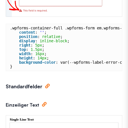
.wpforms-container-full .wpforms-form em.wpforms-er
content
: 
''
;
position
: 
relative
;
display
: 
inline-block
;
right
: 
5px
;
top
: 
1.5px
;
width
: 
16px
;
height
: 
14px
;
background-color
: var(--wpforms-label-error-col
}
Standardfelder
Einzeiliger Text