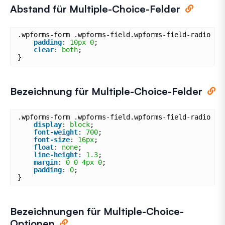
Abstand für Multiple-Choice-Felder
.wpforms-form .wpforms-field.wpforms-field-radio {
padding
: 
10px
0
;
clear
: 
both
;
}
Bezeichnung für Multiple-Choice-Felder
.wpforms-form .wpforms-field.wpforms-field-radio .w
display
: 
block
;
font-weight
: 
700
;
font-size
: 
16px
;
float
: 
none
;
line-height
: 
1.3
;
margin
: 
0
0
4px
0
;
padding
: 
0
;
}
Bezeichnungen für Multiple-Choice-
Optionen