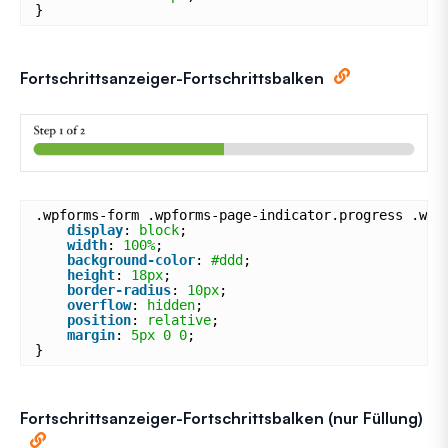
}
Fortschrittsanzeiger-Fortschrittsbalken
.wpforms-form .wpforms-page-indicator.progress .wpf
display
: 
block
;
width
: 
100%
;
background-color
: 
#ddd
;
height
: 
18px
;
border-radius
: 
10px
;
overflow
: 
hidden
;
position
: 
relative
;
margin
: 
5px
0
0
;
}
Fortschrittsanzeiger-Fortschrittsbalken (nur Füllung)