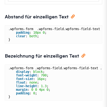
Abstand für einzeiligen Text
.wpforms-form  .wpforms-field.wpforms-field-text {
padding
: 
10px
0
;
clear
: 
both
;
}
Bezeichnung für einzeiligen Text
.wpforms-form .wpforms-field.wpforms-field-text .wp
display
: 
block
;
font-weight
: 
700
;
font-size
: 
16px
;
float
: 
none
;
line-height
: 
1.3
;
margin
: 
0
0
4px
0
;
padding
: 
0
;
}