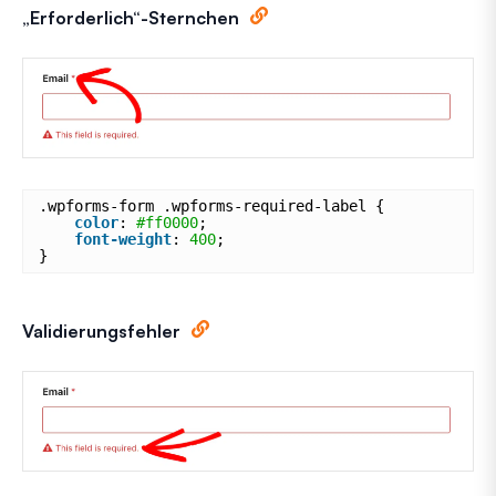
„Erforderlich“-Sternchen
.wpforms-form .wpforms-required-label {
color
: 
#ff0000
;
font-weight
: 
400
;
}
Validierungsfehler