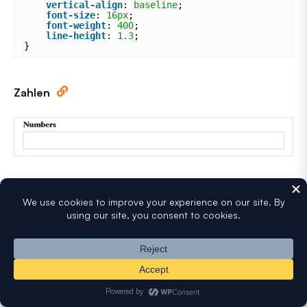
vertical-align
: 
baseline
;
font-size
: 
16px
;
font-weight
: 
400
;
line-height
: 
1.3
;
}
Zahlen
Abstand für Zahlen
.wpforms-form .wpforms-field.wpforms-field-number {
padding
: 
10px
0
;
clear
: 
both
;
}
Zahlenbeschriftung