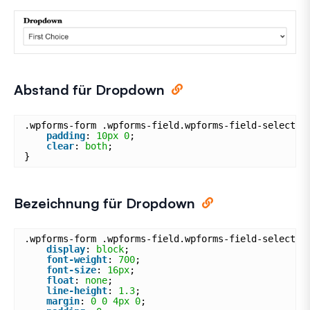
Abstand für Dropdown
.wpforms-form .wpforms-field.wpforms-field-select.w
padding
: 
10px
0
;
clear
: 
both
;
}
Bezeichnung für Dropdown
.wpforms-form .wpforms-field.wpforms-field-select.w
display
: 
block
;
font-weight
: 
700
;
font-size
: 
16px
;
float
: 
none
;
line-height
: 
1.3
;
margin
: 
0
0
4px
0
;