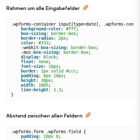
Rahmen um alle Eingabefelder
.wpforms-container input[type=date], .wpforms-conta
background-color
: 
#fff
;
box-sizing
: 
border-box
;
border-radius
: 
2px
;
color
: 
#333
;
-webkit-
box-sizing
: 
border-box
;
-moz-
box-sizing
: 
border-box
;
display
: 
block
;
float
: 
none
;
font-size
: 
16px
;
border
: 
1px
solid
#ccc
;
padding
: 
6px
10px
;
height
: 
38px
;
width
: 
100%
;
line-height
: 
1.3
;
}
Abstand zwischen allen Feldern
.wpforms-form .wpforms-field {
padding
: 
10px
0
;