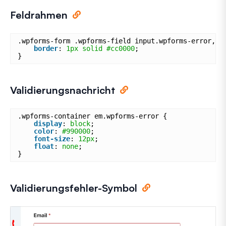
Feldrahmen
.wpforms-form .wpforms-field input.wpforms-error, .
border
: 
1px
solid
#cc0000
;
}
Validierungsnachricht
.wpforms-container em.wpforms-error {
display
: 
block
;
color
: 
#990000
;
font-size
: 
12px
;
float
: 
none
;
}
Validierungsfehler-Symbol