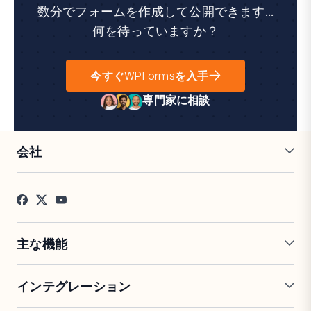
数分でフォームを作成して公開できます...
何を待っていますか？
今すぐWPFormsを入手
専門家に相談
会社
採用情報
アフィリエイト
お客様の声
ブログ
お問い合わせ
FTC開示
プレス
主な機能
オンラインフォームビルダー
複数ページフォーム
インテグレーション
条件付きロジック
リピーターフィールド
会話型フォーム
PDF生成