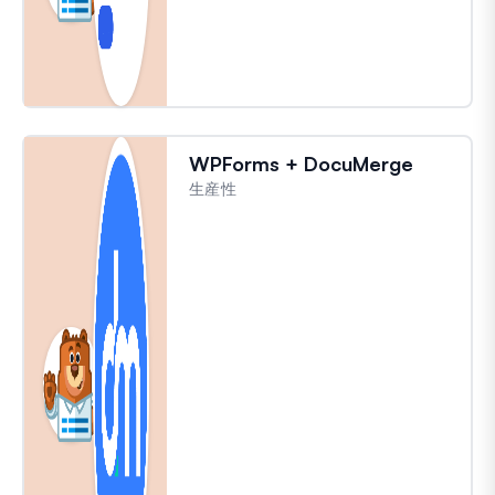
WPForms + DocuMerge
生産性