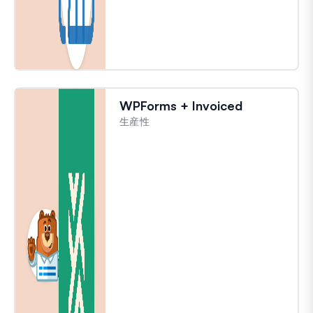
WPForms + Invoiced
生産性