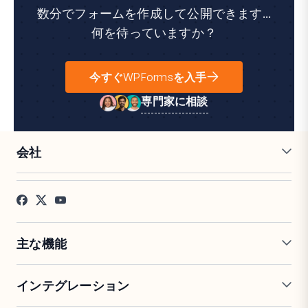
数分でフォームを作成して公開できます...
何を待っていますか？
今すぐWPFormsを入手
専門家に相談
会社
採用情報
アフィリエイト
お客様の声
ブログ
お問い合わせ
FTC開示
プレス
主な機能
オンラインフォームビルダー
複数ページフォーム
インテグレーション
条件付きロジック
リピーターフィールド