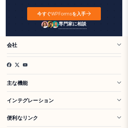
今すぐWPFormsを入手
専門家に相談
会社
採用情報
アフィリエイト
お客様の声
ブログ
お問い合わせ
FTC開示
プレス
主な機能
オンラインフォームビルダー
複数ページフォーム
インテグレーション
条件付きロジック
リピーターフィールド
会話型フォーム
PDF生成
Mailchimp
Slack
便利なリンク
フォームランディングページ
投稿送信
Google Sheets
Brevo
エントリー管理
署名フォーム
Salesforce
Stripe