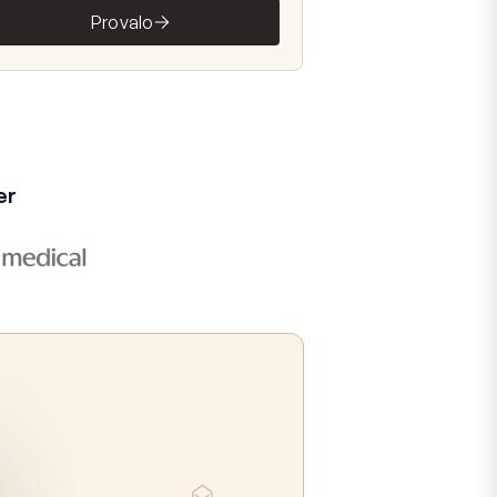
Provalo
er