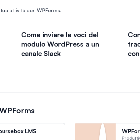
a tua attività con WPForms.
Come inviare le voci del
Com
modulo WordPress a un
tra
n
canale Slack
con
di WPForms
oursebox LMS
WPFor
Produtti