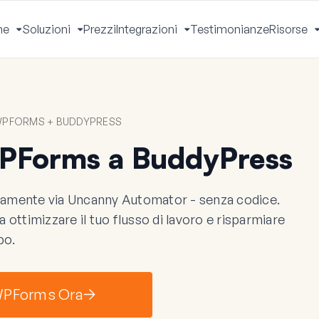
he
Soluzioni
Prezzi
Integrazioni
Testimonianze
Risorse
Apri
Apri
Apri
Menu
Menu
Menu
WPFORMS + BUDDYPRESS
PForms a BuddyPress
amente via Uncanny Automator - senza codice.
 ottimizzare il tuo flusso di lavoro e risparmiare
po.
 WPForms Ora