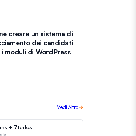
e creare un sistema di
cciamento dei candidati
 i moduli di WordPress
Vedi Altro
ms + 7todos
vità