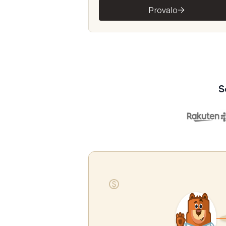
Provalo
S