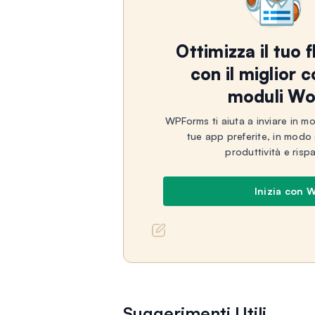
Ottimizza il tuo f
con il miglior 
moduli Wo
WPForms ti aiuta a inviare in mod
tue app preferite, in modo
produttività e ris
Inizia con 
Suggerimenti Utili