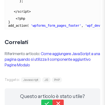
};
</script>
<?php
}
add_action( 
'wpforms_form_pages_footer'
, 
'wpf_dev_f
Correlati
Riferimento articolo:
Come aggiungere JavaScript a una
pagina quando si utilizza il componente aggiuntivo
Pagine Modulo
Taggato:
Javascript
JS
PHP
Questo articolo è stato utile?