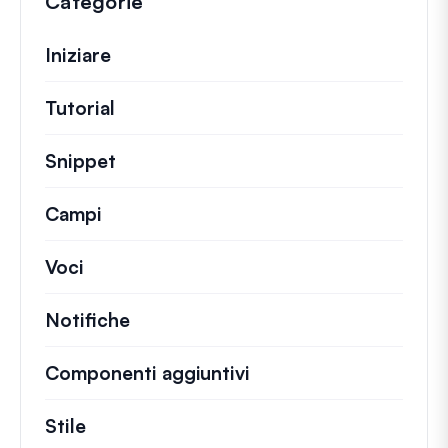
Categorie
Iniziare
Tutorial
Guide utili e altri articoli più lunghi.
Snippet
Brevi frammenti di codice per modifi
Campi
Voci
Notifiche
Componenti aggiuntivi
Stile