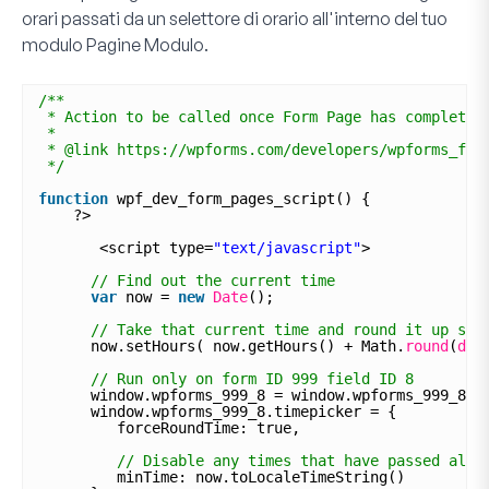
orari passati da un selettore di orario all'interno del tuo
modulo Pagine Modulo.
/**
* Action to be called once Form Page has completel
*
* @link https://wpforms.com/developers/wpforms_for
*/
function
wpf_dev_form_pages_script() {
?>
<script type=
"text/javascript"
>
// Find out the current time
var
now = 
new
Date
();
// Take that current time and round it up so 
now.setHours( now.getHours() + Math.
round
(
dat
// Run only on form ID 999 field ID 8
window.wpforms_999_8 = window.wpforms_999_8 |
window.wpforms_999_8.timepicker = {
forceRoundTime: true,
// Disable any times that have passed alre
minTime: now.toLocaleTimeString()