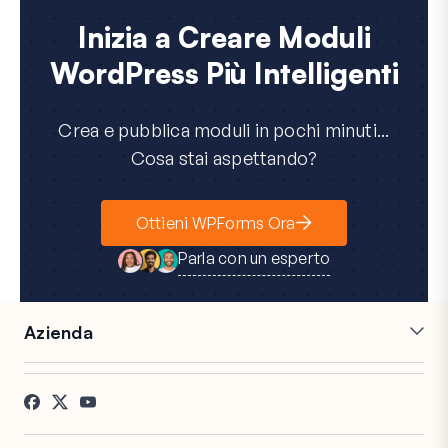
Inizia a Creare Moduli
WordPress Più Intelligenti
Crea e pubblica moduli in pochi minuti...
Cosa stai aspettando?
Ottieni WPForms Ora
Parla con un esperto
Azienda
Carriere
Affiliati
Testimonianze
Blog
Contatti
Divulgazione FTC