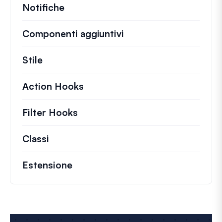
Notifiche
Componenti aggiuntivi
Stile
Action Hooks
Dettagli sulle azioni chiave ch
Filter Hooks
Informazioni su filtri utili per 
Classi
Documentazione e riferimenti per class
Estensione