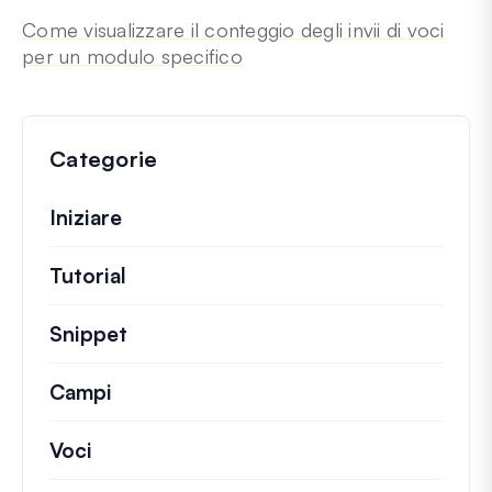
Come visualizzare il conteggio degli invii di voci
per un modulo specifico
Categorie
Iniziare
Tutorial
Guide utili e altri articoli più lunghi.
Snippet
Brevi frammenti di codice per modifi
Campi
Voci