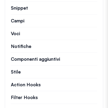
Snippet
Brevi frammenti di codice per modifi
Campi
Voci
Notifiche
Componenti aggiuntivi
Stile
Action Hooks
Dettagli sulle azioni chiave ch
Filter Hooks
Informazioni su filtri utili per 