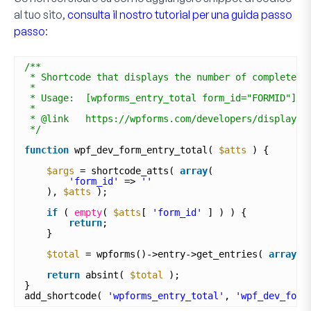
al tuo sito,
consulta il nostro tutorial per una guida passo
passo
:
/**
* Shortcode that displays the number of completed 
*
* Usage:  [wpforms_entry_total form_id="FORMID"] -
*
* @link   https://wpforms.com/developers/display-e
*/
function
wpf_dev_form_entry_total( 
$atts
) {
$args
= shortcode_atts( 
array
(
'form_id'
=> 
''
), 
$atts
);
if
( 
empty
( 
$atts
[ 
'form_id'
] ) ) {
return
;
}
$total
= wpforms()->entry->get_entries( 
array
( 
return
absint( 
$total
);
}
add_shortcode( 
'wpforms_entry_total'
, 
'wpf_dev_form