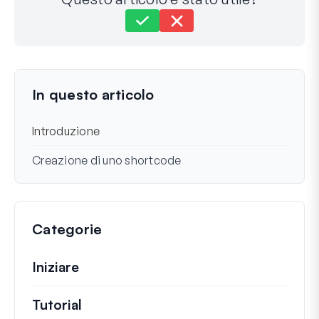
Ancora bloccato?
Come possiamo aiutarti?
Ultimo aggiornamento l'08 gennaio 2024
In questo articolo
Introduzione
Creazione di uno shortcode
Categorie
Iniziare
Tutorial
Guide utili e altri articoli più lunghi.