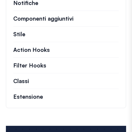
Notifiche
Componenti aggiuntivi
Stile
Action Hooks
Dettagli sulle azioni chiave ch
Filter Hooks
Informazioni su filtri utili per 
Classi
Documentazione e riferimenti per class
Estensione