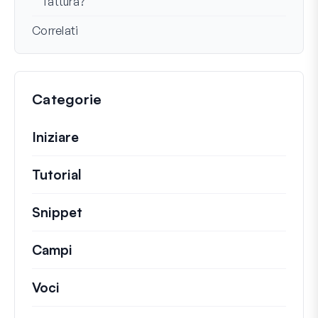
fattura?
Correlati
Categorie
Iniziare
Tutorial
Guide utili e altri articoli più lunghi.
Snippet
Brevi frammenti di codice per modifi
Campi
Voci