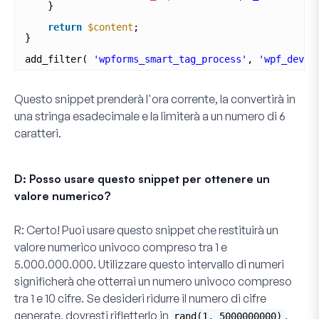
}
return
$content
;
}
add_filter( 
'wpforms_smart_tag_process'
, 
'wpf_dev_p
Questo snippet prenderà l'ora corrente, la convertirà in
una stringa esadecimale e la limiterà a un numero di 6
caratteri.
D: Posso usare questo snippet per ottenere un
valore numerico?
R:
Certo! Puoi usare questo snippet che restituirà un
valore numerico univoco compreso tra 1 e
5.000.000.000. Utilizzare questo intervallo di numeri
significherà che otterrai un numero univoco compreso
tra 1 e 10 cifre. Se desideri ridurre il numero di cifre
generate, dovresti rifletterlo in
.
rand(1, 5000000000)