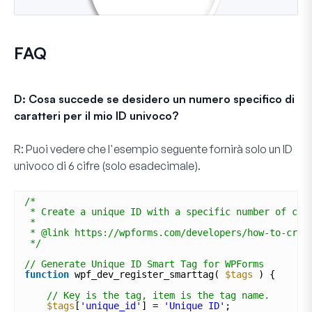
FAQ
D: Cosa succede se desidero un numero specifico di
caratteri per il mio ID univoco?
R:
Puoi vedere che l'esempio seguente fornirà solo un ID
univoco di 6 cifre (solo esadecimale).
/*
* Create a unique ID with a specific number of cha
*
* @link https://wpforms.com/developers/how-to-crea
*/
// Generate Unique ID Smart Tag for WPForms
function
wpf_dev_register_smarttag( 
$tags
) {
// Key is the tag, item is the tag name.
$tags
[
'unique_id'
] = 
'Unique ID'
;