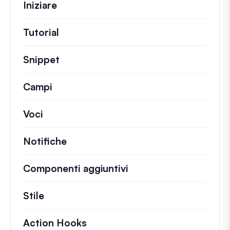
Iniziare
Tutorial
Guide utili e altri articoli più lunghi.
Snippet
Brevi frammenti di codice per modifi
Campi
Voci
Notifiche
Componenti aggiuntivi
Stile
Action Hooks
Dettagli sulle azioni chiave ch