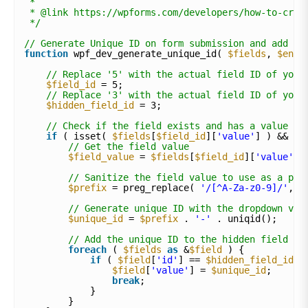
*
* @link https://wpforms.com/developers/how-to-crea
*/
// Generate Unique ID on form submission and add to
function
wpf_dev_generate_unique_id( 
$fields
, 
$entr
// Replace '5' with the actual field ID of your
$field_id
= 5;
// Replace '3' with the actual field ID of your
$hidden_field_id
= 3;
// Check if the field exists and has a value
if
( isset( 
$fields
[
$field_id
][
'value'
] ) && ! 
// Get the field value
$field_value
= 
$fields
[
$field_id
][
'value'
];
// Sanitize the field value to use as a pre
$prefix
= preg_replace( 
'/[^A-Za-z0-9]/'
, 
'
// Generate unique ID with the dropdown val
$unique_id
= 
$prefix
. 
'-'
. uniqid();
// Add the unique ID to the hidden field
foreach
( 
$fields
as
&
$field
) {
if
( 
$field
[
'id'
] == 
$hidden_field_id
)
$field
[
'value'
] = 
$unique_id
;
break
;
}
}