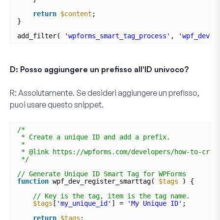
return
$content
;
}
add_filter( 
'wpforms_smart_tag_process'
, 
'wpf_dev_p
D: Posso aggiungere un prefisso all'ID univoco?
R:
Assolutamente. Se desideri aggiungere un prefisso,
puoi usare questo snippet.
/*
* Create a unique ID and add a prefix.
*
* @link https://wpforms.com/developers/how-to-crea
*/
// Generate Unique ID Smart Tag for WPForms
function
wpf_dev_register_smarttag( 
$tags
) {
// Key is the tag, item is the tag name.
$tags
[
'my_unique_id'
] = 
'My Unique ID'
;
return
$tags
;