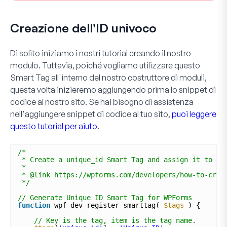
Creazione dell'ID univoco
Di solito iniziamo i nostri tutorial creando il nostro
modulo. Tuttavia, poiché vogliamo utilizzare questo
Smart Tag all'interno del nostro costruttore di moduli,
questa volta inizieremo aggiungendo prima lo snippet di
codice al nostro sito. Se hai bisogno di assistenza
nell'aggiungere snippet di codice al tuo sito,
puoi leggere
questo tutorial per aiuto
.
/*
* Create a unique_id Smart Tag and assign it to ea
*
* @link https://wpforms.com/developers/how-to-crea
*/
// Generate Unique ID Smart Tag for WPForms
function
wpf_dev_register_smarttag( 
$tags
) {
// Key is the tag, item is the tag name.