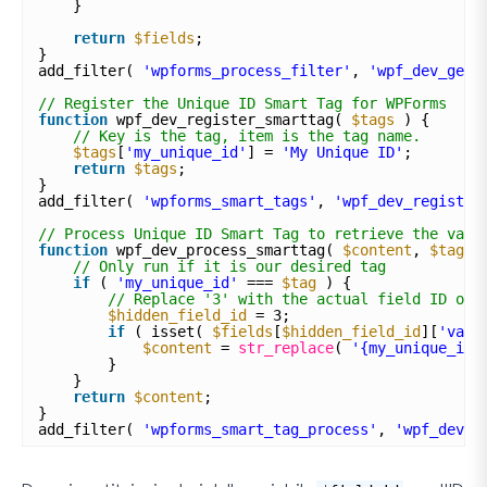
}
return
$fields
;
}
add_filter( 
'wpforms_process_filter'
, 
'wpf_dev_gene
// Register the Unique ID Smart Tag for WPForms
function
wpf_dev_register_smarttag( 
$tags
) {
// Key is the tag, item is the tag name.
$tags
[
'my_unique_id'
] = 
'My Unique ID'
;
return
$tags
;
}
add_filter( 
'wpforms_smart_tags'
, 
'wpf_dev_register
// Process Unique ID Smart Tag to retrieve the valu
function
wpf_dev_process_smarttag( 
$content
, 
$tag
, 
// Only run if it is our desired tag
if
( 
'my_unique_id'
=== 
$tag
) {
// Replace '3' with the actual field ID of 
$hidden_field_id
= 3;
if
( isset( 
$fields
[
$hidden_field_id
][
'valu
$content
= 
str_replace
( 
'{my_unique_id}
}
}
return
$content
;
}
add_filter( 
'wpforms_smart_tag_process'
, 
'wpf_dev_p