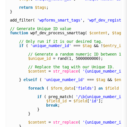
return
$tags
;
}
add_filter( 
'wpforms_smart_tags'
, 
'wpf_dev_register
// Generate Unique ID value
function
wpf_dev_process_smarttag( 
$content
, 
$tag
, 
// Only run if it is our desired tag.
if
( 
'unique_number_id'
=== 
$tag
&& !
$entry_id
// Generate a random numeric ID between 1 a
$unique_id
= rand(1, 5000000000);
// Replace the tag with our Unique ID.
$content
= 
str_replace
( 
'{unique_number_id}
} 
elseif
( 
'unique_number_id'
=== 
$tag
&& 
$entr
foreach
( 
$form_data
[
'fields'
] 
as
$field
) 
if
( preg_match( 
'/\b{unique_number_id}
$field_id
= 
$field
[
'id'
];
break
;
}
}
$content
= 
str_replace
( 
'{unique_number_id}
}