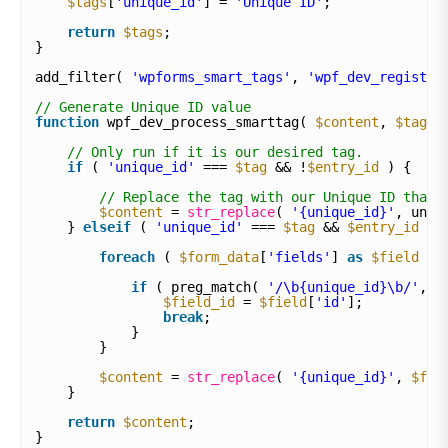
$tags
[
'unique_id'
] = 
'Unique ID'
;
return
$tags
;
}
add_filter( 
'wpforms_smart_tags'
, 
'wpf_dev_register
// Generate Unique ID value
function
wpf_dev_process_smarttag( 
$content
, 
$tag
, 
// Only run if it is our desired tag.
if
( 
'unique_id'
=== 
$tag
&& !
$entry_id
) {
// Replace the tag with our Unique ID that 
$content
= 
str_replace
( 
'{unique_id}'
, uniq
} 
elseif
( 
'unique_id'
=== 
$tag
&& 
$entry_id
) 
foreach
( 
$form_data
[
'fields'
] 
as
$field
) 
if
( preg_match( 
'/\b{unique_id}\b/'
, 
$
$field_id
= 
$field
[
'id'
];
break
;
}
}
$content
= 
str_replace
( 
'{unique_id}'
, 
$fie
}
return
$content
;
}