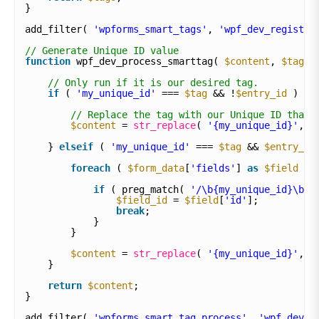
}
add_filter( 
'wpforms_smart_tags'
, 
'wpf_dev_register
// Generate Unique ID value
function
wpf_dev_process_smarttag( 
$content
, 
$tag
, 
// Only run if it is our desired tag.
if
( 
'my_unique_id'
=== 
$tag
&& !
$entry_id
) {
// Replace the tag with our Unique ID that 
$content
= 
str_replace
( 
'{my_unique_id}'
, u
} 
elseif
( 
'my_unique_id'
=== 
$tag
&& 
$entry_id
foreach
( 
$form_data
[
'fields'
] 
as
$field
) 
if
( preg_match( 
'/\b{my_unique_id}\b/'
$field_id
= 
$field
[
'id'
];
break
;
}
}
$content
= 
str_replace
( 
'{my_unique_id}'
, 
$
}
return
$content
;
}
add_filter( 
'wpforms_smart_tag_process'
, 
'wpf_dev_p