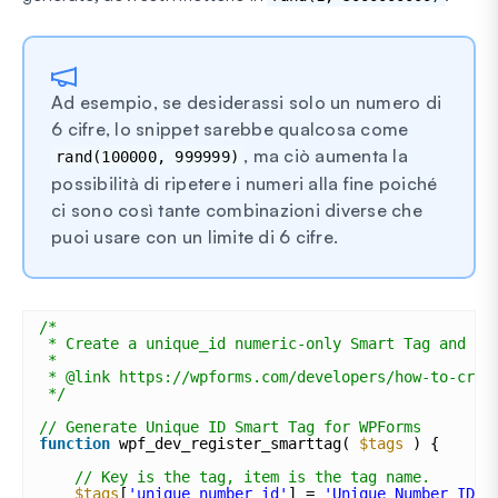
Ad esempio, se desiderassi solo un numero di
6 cifre, lo snippet sarebbe qualcosa come
, ma ciò aumenta la
rand(100000, 999999)
possibilità di ripetere i numeri alla fine poiché
ci sono così tante combinazioni diverse che
puoi usare con un limite di 6 cifre.
/*
* Create a unique_id numeric-only Smart Tag and as
*
* @link https://wpforms.com/developers/how-to-crea
*/
// Generate Unique ID Smart Tag for WPForms
function
wpf_dev_register_smarttag( 
$tags
) {
// Key is the tag, item is the tag name.
$tags
[
'unique_number_id'
] = 
'Unique Number ID'
;