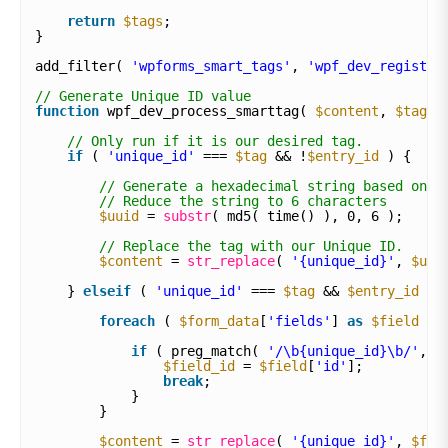
return
$tags
;
}
add_filter( 
'wpforms_smart_tags'
, 
'wpf_dev_register
// Generate Unique ID value
function
wpf_dev_process_smarttag( 
$content
, 
$tag
, 
// Only run if it is our desired tag.
if
( 
'unique_id'
=== 
$tag
&& !
$entry_id
) {
// Generate a hexadecimal string based on t
// Reduce the string to 6 characters
$uuid
= 
substr
( md5( time() ), 0, 6 );
// Replace the tag with our Unique ID.
$content
= 
str_replace
( 
'{unique_id}'
, 
$uui
} 
elseif
( 
'unique_id'
=== 
$tag
&& 
$entry_id
) 
foreach
( 
$form_data
[
'fields'
] 
as
$field
) 
if
( preg_match( 
'/\b{unique_id}\b/'
, 
$
$field_id
= 
$field
[
'id'
];
break
;
}
}
$content
= 
str_replace
( 
'{unique_id}'
, 
$fie