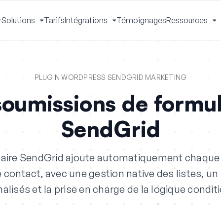
Solutions
Tarifs
Intégrations
Témoignages
Ressources
Activer
Activer
Activer
A
le
le
le
le
menu
menu
menu
m
PLUGIN WORDPRESS SENDGRID MARKETING
soumissions de formul
SendGrid
aire SendGrid ajoute automatiquement chaque
 contact, avec une gestion native des listes,
alisés et la prise en charge de la logique conditi