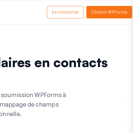
Se connecter
Obtenir WPForms
ctiver
enu
aires en contacts
 soumission WPForms à
 un mappage de champs
onnelle.