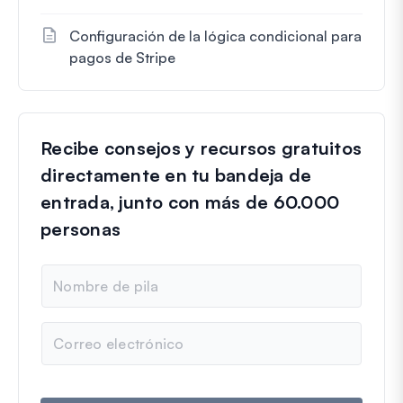
Configuración de la lógica condicional para
pagos de Stripe
Recibe consejos y recursos gratuitos
directamente en tu bandeja de
entrada, junto con más de 60.000
personas
N
o
m
b
C
r
o
e
r
r
e