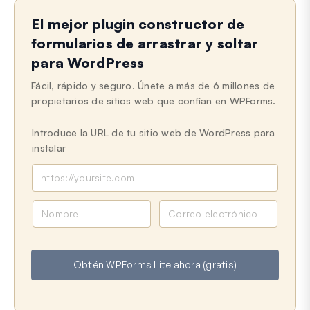
Aún atascado?
¿Cómo podemos ayudar?
El mejor plugin constructor de
Última actualización el 03 de junio de 2025
formularios de arrastrar y soltar
para WordPress
Fácil, rápido y seguro. Únete a más de 6 millones de
propietarios de sitios web que confían en WPForms.
Introduce la URL de tu sitio web de WordPress para
instalar
N
C
o
o
m
r
b
r
Obtén WPForms Lite ahora (gratis)
r
e
e
o
e