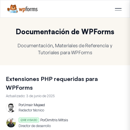
Documentación de WPForms
Documentación, Materiales de Referencia y
Tutoriales para WPForms
Extensiones PHP requeridas para
WPForms
Actualizado:
3 de junio de 2025
Por
Umair Majeed
Redactor técnico
Por
Dimitris Mitsis
REVISADO
Director de desarrollo