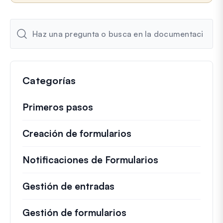
l
e
c
t
r
ó
n
Categorías
i
c
o
Primeros pasos
Creación de formularios
Notificaciones de Formularios
Gestión de entradas
Gestión de formularios