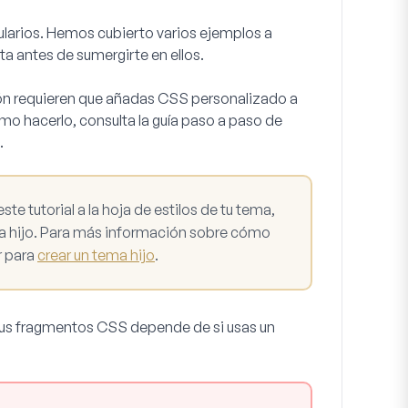
ularios. Hemos cubierto varios ejemplos a
a antes de sumergirte en ellos.
ción requieren que añadas CSS personalizado a
mo hacerlo, consulta la guía paso a paso de
.
e tutorial a la hoja de estilos de tu tema,
 hijo. Para más información sobre cómo
r para
crear un tema hijo
.
 tus fragmentos CSS depende de si usas un