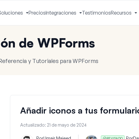
Soluciones
Precios
Integraciones
Testimonios
Recursos
ctivar
Activar
Activar
A
enú
menú
menú
m
ión de WPForms
Referencia y Tutoriales para WPForms
Añadir iconos a tus formular
Actualizado:
21 de mayo de 2024
Por
Umair Majeed
Por
Da
REVISADO