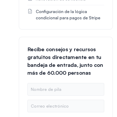
Configuración de la lógica
condicional para pagos de Stripe
Recibe consejos y recursos
gratuitos directamente en tu
bandeja de entrada, junto con
más de 60.000 personas
N
o
m
b
C
r
o
e
r
r