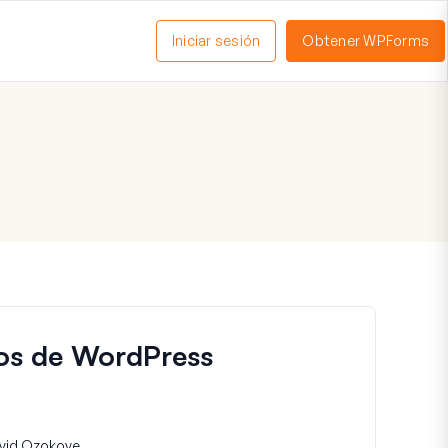
Iniciar sesión
Obtener WPForms
ctivar
enú
ios de WordPress
vid Ozokoye