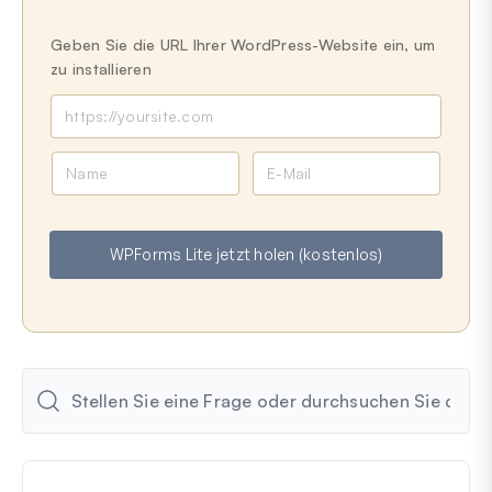
Geben Sie die URL Ihrer WordPress-Website ein, um
zu installieren
N
E
a
-
m
M
e
a
WPForms Lite jetzt holen (kostenlos)
i
l