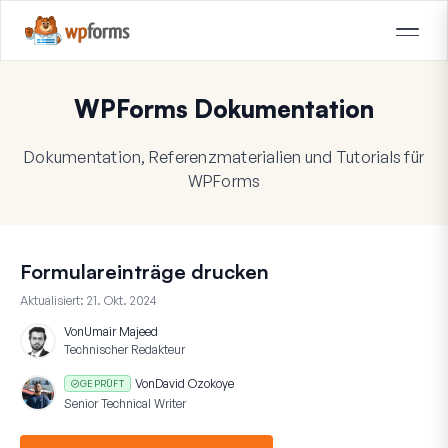
WPForms Dokumentation
Dokumentation, Referenzmaterialien und Tutorials für
WPForms
Formulareinträge drucken
Aktualisiert:
21. Okt. 2024
Von
Umair Majeed
Technischer Redakteur
Von
David Ozokoye
GEPRÜFT
Senior Technical Writer