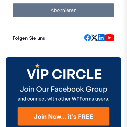
i
l
Abonnieren
Folgen Sie uns