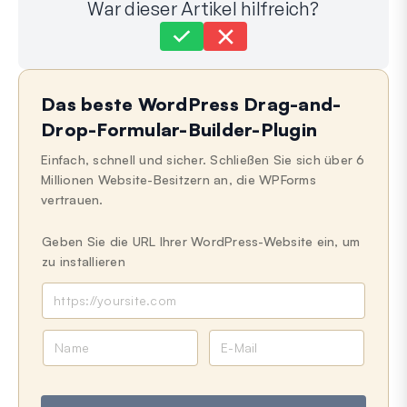
War dieser Artikel hilfreich?
Immer noch festgefahren?
Wie können wir helfen?
Das beste WordPress Drag-and-
Zuletzt aktualisiert am 21. Mai 2024
Drop-Formular-Builder-Plugin
Einfach, schnell und sicher. Schließen Sie sich über 6
Millionen Website-Besitzern an, die WPForms
vertrauen.
Geben Sie die URL Ihrer WordPress-Website ein, um
zu installieren
N
E
a
-
m
M
e
a