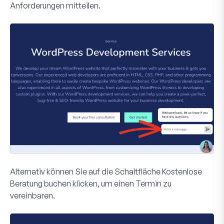
Anforderungen mitteilen.
Alternativ können Sie auf die Schaltfläche
Kostenlose
Beratung buchen
klicken, um einen Termin zu
vereinbaren.