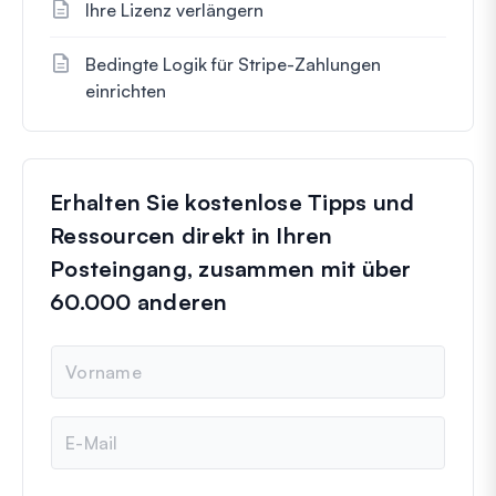
Ihre Lizenz verlängern
Bedingte Logik für Stripe-Zahlungen
einrichten
Erhalten Sie kostenlose Tipps und
Ressourcen direkt in Ihren
Posteingang, zusammen mit über
60.000 anderen
N
a
m
e
E
-
M
a