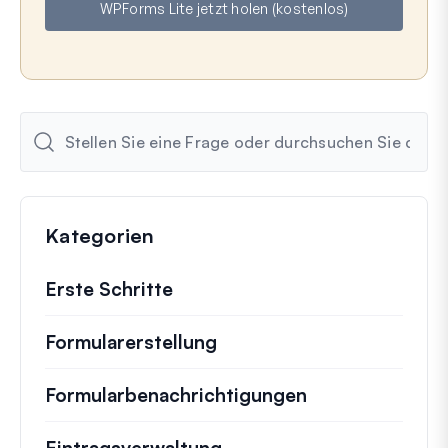
WPForms Lite jetzt holen (kostenlos)
i
l
Kategorien
Erste Schritte
Formularerstellung
Formularbenachrichtigungen