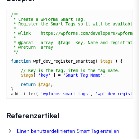
/**
* Create a WPForms Smart Tag.
* Register the Smart Tags so it will be available 
*
* @link    https://wpforms.com/developers/wpforms_
* 
* @param   array  $tags  Key, Name and registratio
* @return  array
*/
function
wpf_dev_register_smarttag( 
$tags
) {
// Key is the tag, item is the tag name.
$tags
[ 
'key'
] = 
'Smart Tag Name'
;
return
$tags
;
}
add_filter( 
'wpforms_smart_tags'
, 
'wpf_dev_register
Referenzartikel
Einen benutzerdefinierten Smart Tag erstellen