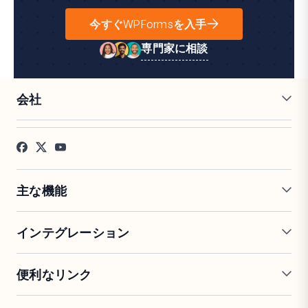
今すぐWPFormsを入手
専門家に相談
会社
採用情報
アフィリエイト
お客様の声
ブログ
お問い合わせ
FTC開示
プレス
主な機能
オンラインフォームビルダー
複数ページフォーム
インテグレーション
条件付きロジック
リピーターフィールド
会話型フォーム
PDF生成
Mailchimp
Slack
便利なリンク
フォームランディングページ
投稿送信
Google Sheets
Brevo
エントリー管理
署名フォーム
Salesforce
Stripe
サポート
WP Mail SMTP