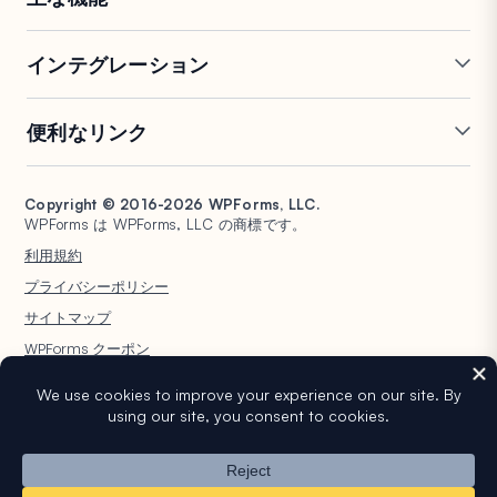
オンラインフォームビルダー
複数ページフォーム
インテグレーション
条件付きロジック
リピーターフィールド
会話型フォーム
PDF生成
Mailchimp
Slack
便利なリンク
フォームランディングページ
投稿送信
Google Sheets
Brevo
エントリー管理
署名フォーム
Salesforce
Stripe
サポート
WP Mail SMTP
フォーム放棄
スパム保護
HubSpot
PayPal
Copyright © 2016-2026 WPForms, LLC.
ドキュメント
WPConsent
WPForms は WPForms, LLC の商標です。
フォーム通知
アンケートと投票
Google ドライブ
Square
プランと料金
Universally
利用規約
ファイルアップロード
ユーザー登録
WordPress ホスティング
非営利団体向け WordPress
プライバシーポリシー
計算フォーム
クイズ
フォーム
WPBeginner
サイトマップ
ジオロケーションフォーム
WPForms AI
WPForms クーポン
WordPress® という商標は WordPress Foundation の知的財産です。このウェ
ブサイトでの WordPress® の名前の使用は、識別目的のみであり、
WordPress Foundation による承認を意味するものではありません。