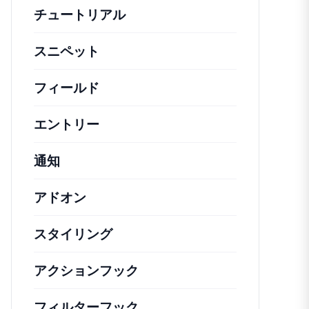
チュートリアル
役立つハウツー記事やその他の
スニペット
機能の変更や拡張を行うための簡単
フィールド
エントリー
通知
アドオン
スタイリング
アクションフック
さまざまな方法で活用できる
フィルターフック
コアの動作を変更するための