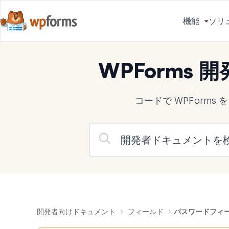
機能
ソリ
メ
ニ
ュ
WPForms
ー
を
切
コードで WPForm
り
替
え
る
開発者向けドキュメント
フィールド
パスワードフィ