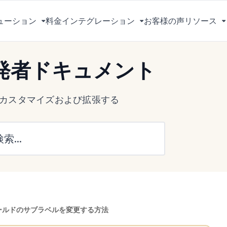
ューション
料金
インテグレーション
お客様の声
リソース
メ
メ
ニ
ニ
ュ
ュ
 開発者ドキュメント
ー
ー
を
を
切
切
s をカスタマイズおよび拡張する
り
り
替
替
え
え
る
る
ールドのサブラベルを変更する方法