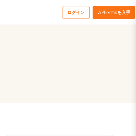
ログイン
WPFormsを入手
メ
ニ
ュ
ー
を
切
り
替
え
る