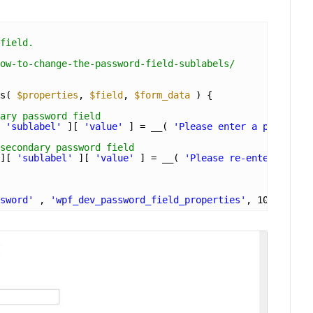
field.
ow-to-change-the-password-field-sublabels/
s( 
$properties
, 
$field
, 
$form_data
) {
ary password field
 
'sublabel'
][ 
'value'
] = __( 
'Please enter a password 
secondary password field
][ 
'sublabel'
][ 
'value'
] = __( 
'Please re-enter that p
sword'
, 
'wpf_dev_password_field_properties'
, 10, 3 );