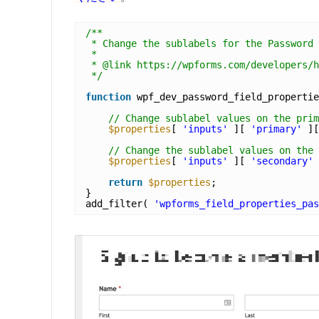
/**
* Change the sublabels for the Password 
*
* @link https://wpforms.com/developers/h
*/
function
wpf_dev_password_field_propertie
// Change sublabel values on the prim
$properties
[ 
'inputs'
][ 
'primary'
][
// Change the sublabel values on the 
$properties
[ 
'inputs'
][ 
'secondary'
return
$properties
;
}
add_filter( 
'wpforms_field_properties_pas