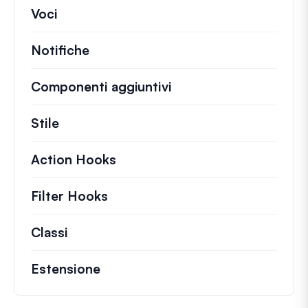
Voci
Notifiche
Componenti aggiuntivi
Stile
Action Hooks
Dettagli sulle azioni chiave ch
Filter Hooks
Informazioni su filtri utili per 
Classi
Documentazione e riferimenti per class
Estensione